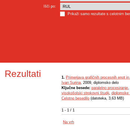
Išči po:
Prikaži samo rezultate s celotnim b
Rezultati
1.
Primerjava grafičnih procesnih enot in
Ivan Surina
, 2009, diplomsko delo
Ključne besede:
paralelno procesiranje
visokošolski strokovni študij
,
diplomske 
Celotno besedilo
(datoteka, 3,63 MB)
1 - 1 / 1
Na vrh