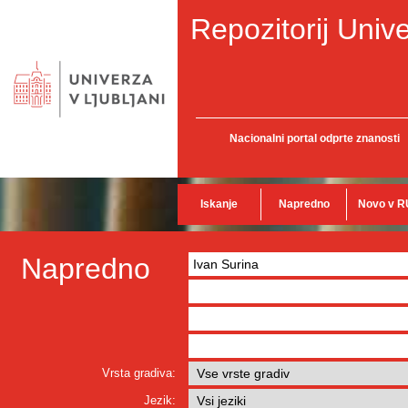
Repozitorij Unive
Nacionalni portal odprte znanosti
Iskanje
Napredno
Novo v R
Napredno
Vrsta gradiva:
Jezik: