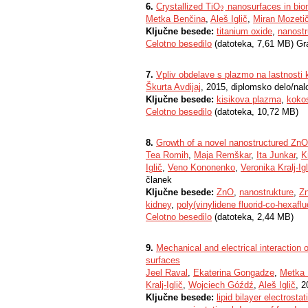
6.
Crystallized TiO
nanosurfaces in biom
2
2
Metka Benčina
,
Aleš Iglič
,
Miran Mozeti
Ključne besede:
titanium oxide
,
nanostr
Celotno besedilo
(datoteka, 7,61 MB) Gr
7.
Vpliv obdelave s plazmo na lastnosti
Škurta Avdijaj
, 2015, diplomsko delo/nal
Ključne besede:
kisikova plazma
,
koko
Celotno besedilo
(datoteka, 10,72 MB)
8.
Growth of a novel nanostructured ZnO
Tea Romih
,
Maja Remškar
,
Ita Junkar
,
K
Iglič
,
Veno Kononenko
,
Veronika Kralj-Igl
članek
Ključne besede:
ZnO
,
nanostrukture
,
Zn
kidney
,
poly(vinylidene fluorid-co-hexafl
Celotno besedilo
(datoteka, 2,44 MB)
9.
Mechanical and electrical interaction
surfaces
Jeel Raval
,
Ekaterina Gongadze
,
Metka 
Kralj-Iglič
,
Wojciech Góźdź
,
Aleš Iglič
, 2
Ključne besede:
lipid bilayer electrostat