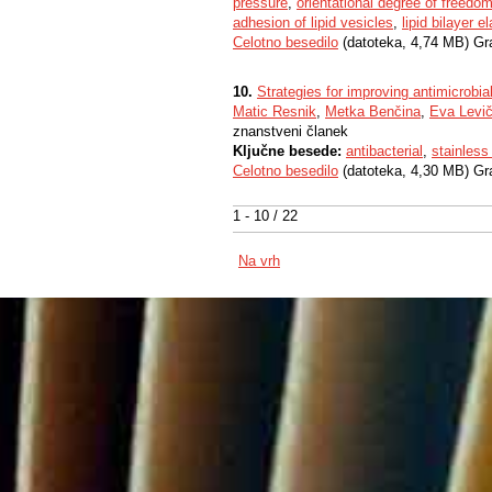
pressure
,
orientational degree of freedom
adhesion of lipid vesicles
,
lipid bilayer el
Celotno besedilo
(datoteka, 4,74 MB) Gr
10.
Strategies for improving antimicrobial
Matic Resnik
,
Metka Benčina
,
Eva Levič
znanstveni članek
Ključne besede:
antibacterial
,
stainless
Celotno besedilo
(datoteka, 4,30 MB) Gr
1 - 10 / 22
Na vrh