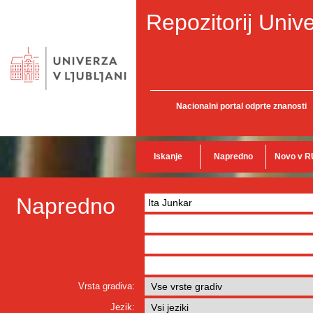
Repozitorij Unive
Nacionalni portal odprte znanosti
Iskanje
Napredno
Novo v R
Napredno
Vrsta gradiva:
Jezik: