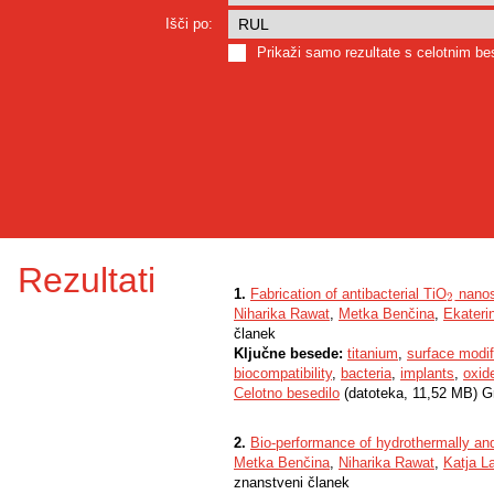
Išči po:
Prikaži samo rezultate s celotnim b
Rezultati
1.
Fabrication of antibacterial TiO
nanos
2
2
Niharika Rawat
,
Metka Benčina
,
Ekateri
članek
Ključne besede:
titanium
,
surface modif
biocompatibility
,
bacteria
,
implants
,
oxid
Celotno besedilo
(datoteka, 11,52 MB) G
2.
Bio-performance of hydrothermally and
Metka Benčina
,
Niharika Rawat
,
Katja L
znanstveni članek