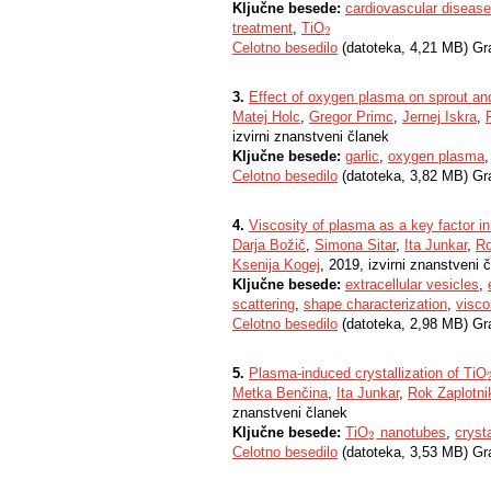
Ključne besede:
cardiovascular disease
treatment
,
TiO
2
2
Celotno besedilo
(datoteka, 4,21 MB) Gr
3.
Effect of oxygen plasma on sprout and
Matej Holc
,
Gregor Primc
,
Jernej Iskra
,
izvirni znanstveni članek
Ključne besede:
garlic
,
oxygen plasma
Celotno besedilo
(datoteka, 3,82 MB) Gr
4.
Viscosity of plasma as a key factor in
Darja Božič
,
Simona Sitar
,
Ita Junkar
,
Ro
Ksenija Kogej
, 2019, izvirni znanstveni 
Ključne besede:
extracellular vesicles
,
scattering
,
shape characterization
,
visco
Celotno besedilo
(datoteka, 2,98 MB) Gr
5.
Plasma-induced crystallization of TiO
Metka Benčina
,
Ita Junkar
,
Rok Zaplotni
znanstveni članek
Ključne besede:
TiO
nanotubes
,
crysta
2
2
Celotno besedilo
(datoteka, 3,53 MB) Gr