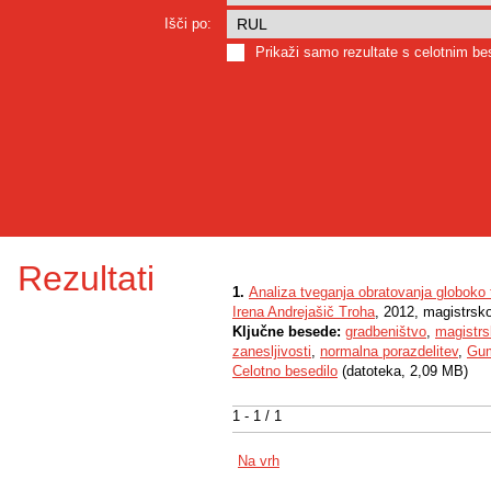
Išči po:
Prikaži samo rezultate s celotnim b
Rezultati
1.
Analiza tveganja obratovanja globoko 
Irena Andrejašič Troha
, 2012, magistrsk
Ključne besede:
gradbeništvo
,
magistrs
zanesljivosti
,
normalna porazdelitev
,
Gum
Celotno besedilo
(datoteka, 2,09 MB)
1 - 1 / 1
Na vrh