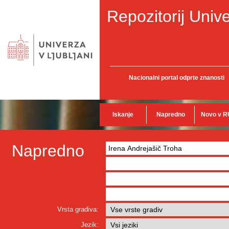
Repozitorij Unive
Nacionalni portal odprte znanosti
Iskanje
Napredno
Novo v R
Napredno
Vrsta gradiva:
Jezik: