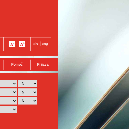
|
slv
eng
Pomoč
Prijava