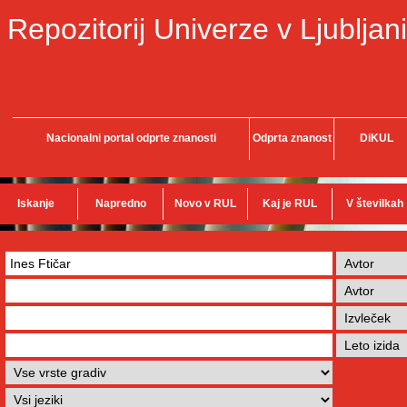
Repozitorij Univerze v Ljubljani
Nacionalni portal odprte znanosti
Odprta znanost
DiKUL
Iskanje
Napredno
Novo v RUL
Kaj je RUL
V številkah