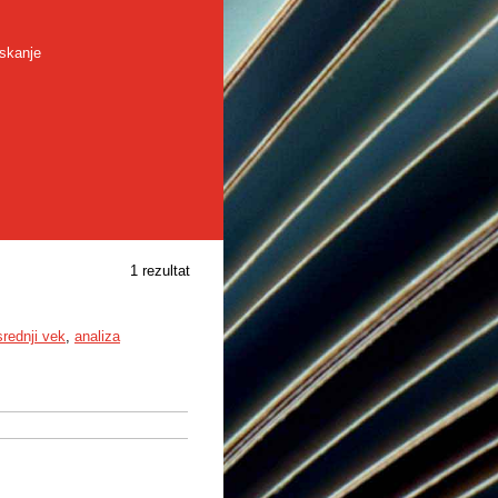
skanje
1 rezultat
srednji vek
,
analiza