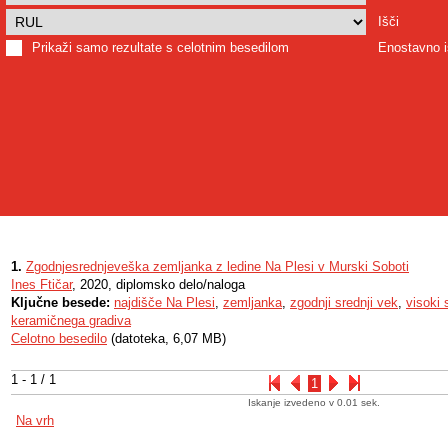
Išči
Prikaži samo rezultate s celotnim besedilom
Enostavno i
1.
Zgodnjesrednjeveška zemljanka z ledine Na Plesi v Murski Soboti
Ines Ftičar
, 2020, diplomsko delo/naloga
Ključne besede:
najdišče Na Plesi
,
zemljanka
,
zgodnji srednji vek
,
visoki 
keramičnega gradiva
Celotno besedilo
(datoteka, 6,07 MB)
1 - 1 / 1
1
Iskanje izvedeno v 0.01 sek.
Na vrh