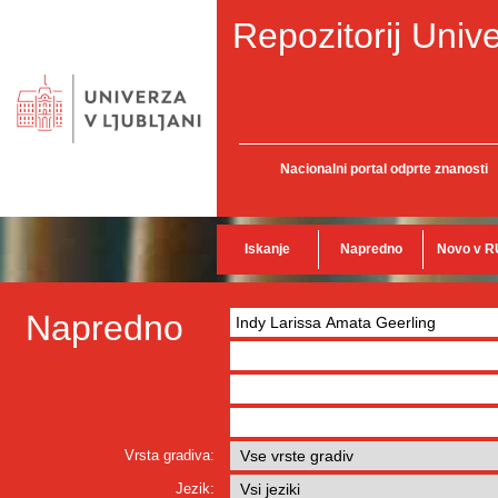
Repozitorij Unive
Nacionalni portal odprte znanosti
Iskanje
Napredno
Novo v R
Napredno
Vrsta gradiva:
Jezik: