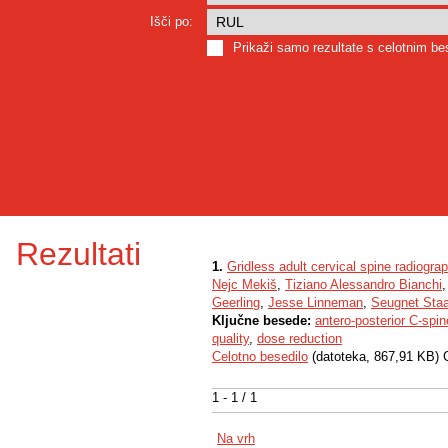
Išči po:
Prikaži samo rezultate s celotnim b
Rezultati
1.
Gridless adult cervical spine radiograp
Nejc Mekiš
,
Tiziano Alessandro Bianchi
Geerling
,
Jesse Linneman
,
Seugnet Sta
Ključne besede:
antero-posterior C-spin
quality
,
dose reduction
Celotno besedilo
(datoteka, 867,91 KB) 
1 - 1 / 1
Na vrh