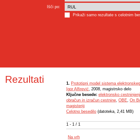
Išči po:
Prikaži samo rezultate s celotnim b
Rezultati
1.
Prototipni model sistema elektronskeg
Igor Alfirević
, 2008, magistrsko delo
Ključne besede:
elektronsko cestninjen
obračun in izračun cestnine
,
OBE
,
On B
magisteriji
Celotno besedilo
(datoteka, 2,41 MB)
1 - 1 / 1
Na vrh