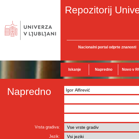
Repozitorij Unive
Nacionalni portal odprte znanosti
Iskanje
Napredno
Novo v R
Napredno
Vrsta gradiva:
Jezik: