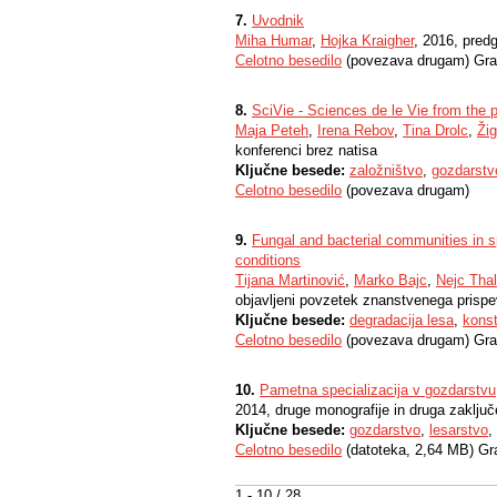
7.
Uvodnik
Miha Humar
,
Hojka Kraigher
, 2016, pred
Celotno besedilo
(povezava drugam) Gra
8.
SciVie - Sciences de le Vie from the p
Maja Peteh
,
Irena Rebov
,
Tina Drolc
,
Žig
konferenci brez natisa
Ključne besede:
založništvo
,
gozdarstv
Celotno besedilo
(povezava drugam)
9.
Fungal and bacterial communities in 
conditions
Tijana Martinović
,
Marko Bajc
,
Nejc Thal
objavljeni povzetek znanstvenega prispe
Ključne besede:
degradacija lesa
,
konst
Celotno besedilo
(povezava drugam) Gra
10.
Pametna specializacija v gozdarstvu,
2014, druge monografije in druga zaključ
Ključne besede:
gozdarstvo
,
lesarstvo
,
Celotno besedilo
(datoteka, 2,64 MB) Gr
1 - 10 / 28