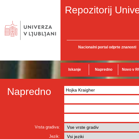
Repozitorij Unive
Nacionalni portal odprte znanosti
Iskanje
Napredno
Novo v R
Napredno
Vrsta gradiva:
Jezik: