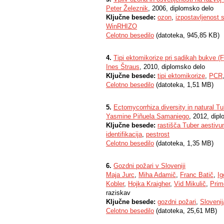
Peter Železnik
, 2006, diplomsko delo
Ključne besede:
ozon
,
izpostavljenost s
WinRHIZO
Celotno besedilo
(datoteka, 945,85 KB)
4.
Tipi ektomikorize pri sadikah bukve (F
Ines Štraus
, 2010, diplomsko delo
Ključne besede:
tipi ektomikorize
,
PCR
Celotno besedilo
(datoteka, 1,51 MB)
5.
Ectomycorrhiza diversity in natural T
Yasmine Piñuela Samaniego
, 2012, dip
Ključne besede:
rastišča Tuber aestivu
identifikacija
,
pestrost
Celotno besedilo
(datoteka, 1,35 MB)
6.
Gozdni požari v Sloveniji
Maja Jurc
,
Miha Adamič
,
Franc Batič
,
Ig
Kobler
,
Hojka Kraigher
,
Vid Mikulič
,
Prim
raziskav
Ključne besede:
gozdni požari
,
Slovenij
Celotno besedilo
(datoteka, 25,61 MB)