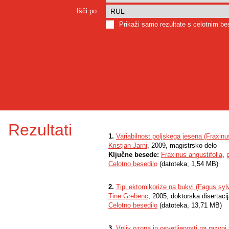
Išči po:
Prikaži samo rezultate s celotnim b
Rezultati
1.
Variabilnost poljskega jesena (Fraxinus
Kristjan Jarni
, 2009, magistrsko delo
Ključne besede:
Fraxinus angustifolia
,
Celotno besedilo
(datoteka, 1,54 MB)
2.
Tipi ektomikorize na bukvi (Fagus sy
Tine Grebenc
, 2005, doktorska disertaci
Celotno besedilo
(datoteka, 13,71 MB)
3.
Vpliv ozona in osvetljenosti na razvoj