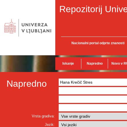
Repozitorij Unive
Nacionalni portal odprte znanosti
Iskanje
Napredno
Novo v R
Napredno
Vrsta gradiva:
Jezik: