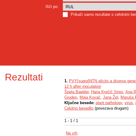
Išči po:
Prikaži samo rezultate s celotnim b
Rezultati
1.
PVY[supra]NTN elicits a diverse gene e
12 h after inoculation
Špela Baebler
,
Hana Krečič Stres
,
Ana R
Gruden
,
Maja Kovač
,
Jana Žel
,
Maruša 
Ključne besede:
plant pathology
,
virus
,
Celotno besedilo
(povezava drugam)
1 - 1 / 1
Na vrh