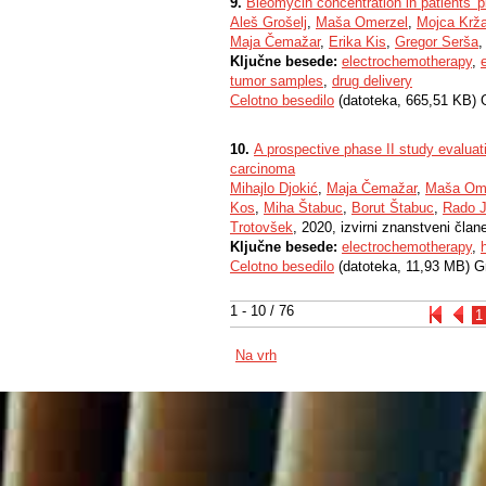
9.
Bleomycin concentration in patientsʹ
Aleš Grošelj
,
Maša Omerzel
,
Mojca Krž
Maja Čemažar
,
Erika Kis
,
Gregor Serša
,
Ključne besede:
electrochemotherapy
,
tumor samples
,
drug delivery
Celotno besedilo
(datoteka, 665,51 KB) 
10.
A prospective phase II study evaluat
carcinoma
Mihajlo Djokić
,
Maja Čemažar
,
Maša Om
Kos
,
Miha Štabuc
,
Borut Štabuc
,
Rado 
Trotovšek
, 2020, izvirni znanstveni član
Ključne besede:
electrochemotherapy
,
Celotno besedilo
(datoteka, 11,93 MB) G
1 - 10 / 76
1
Na vrh