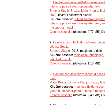
6.
Electrotransfer of siRNA to silence e
intensity pulsed electromagnetic field
Simona Kranjc Brezar
,
Matej Kranjc
,
Maj
2020, izvirni znanstveni članek
Ključne besede:
pulsed electromagnetic
intensity pulsed electromagnetic field
,
el
melanoma model
Celotno besedilo
(datoteka, 2,77 MB) Gr
7.
Ocena in vitro bioloških učinkov nizko 
pilotna študija
Barbara Skube
, 2016, magistrsko delo
Ključne besede:
radiološka tehnologija
,
radiološki učinki
Celotno besedilo
(datoteka, 1,18 MB)
8.
Contactless delivery of plasmid enco
Field
Matej Kranjc
,
Simona Kranjc Brezar
,
Gre
Ključne besede:
magnetic fields
,
electri
green fluorescent protein
,
mouse melan
Celotno besedilo
(datoteka, 2,40 MB) Gr