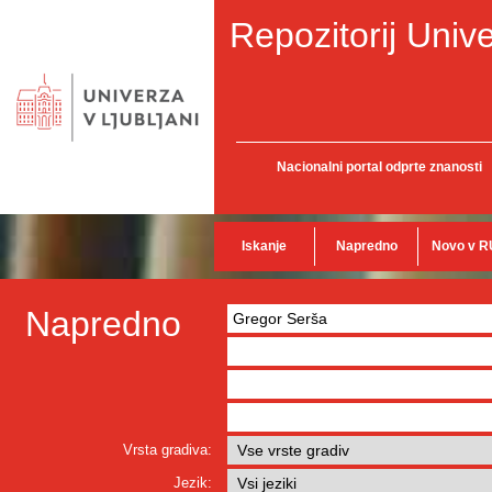
Repozitorij Unive
Nacionalni portal odprte znanosti
Iskanje
Napredno
Novo v R
Napredno
Vrsta gradiva:
Jezik: