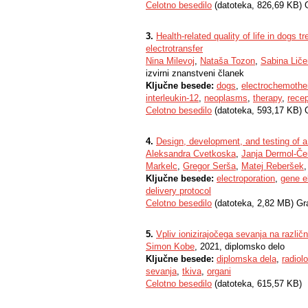
Celotno besedilo
(datoteka, 826,69 KB) 
3.
Health-related quality of life in dogs 
electrotransfer
Nina Milevoj
,
Nataša Tozon
,
Sabina Liče
izvirni znanstveni članek
Ključne besede:
dogs
,
electrochemothe
interleukin-12
,
neoplasms
,
therapy
,
recep
Celotno besedilo
(datoteka, 593,17 KB) 
4.
Design, development, and testing of a 
Aleksandra Cvetkoska
,
Janja Dermol-Če
Markelc
,
Gregor Serša
,
Matej Reberšek
,
Ključne besede:
electroporation
,
gene el
delivery protocol
Celotno besedilo
(datoteka, 2,82 MB) Gr
5.
Vpliv ionizirajočega sevanja na različn
Simon Kobe
, 2021, diplomsko delo
Ključne besede:
diplomska dela
,
radiol
sevanja
,
tkiva
,
organi
Celotno besedilo
(datoteka, 615,57 KB)