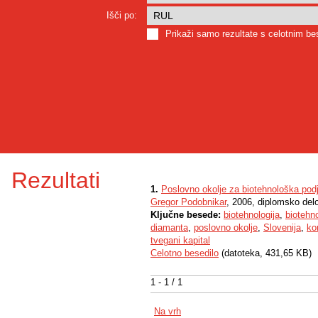
Išči po:
Prikaži samo rezultate s celotnim b
Rezultati
1.
Poslovno okolje za biotehnološka podje
Gregor Podobnikar
, 2006, diplomsko del
Ključne besede:
biotehnologija
,
biotehn
diamanta
,
poslovno okolje
,
Slovenija
,
ko
tvegani kapital
Celotno besedilo
(datoteka, 431,65 KB)
1 - 1 / 1
Na vrh