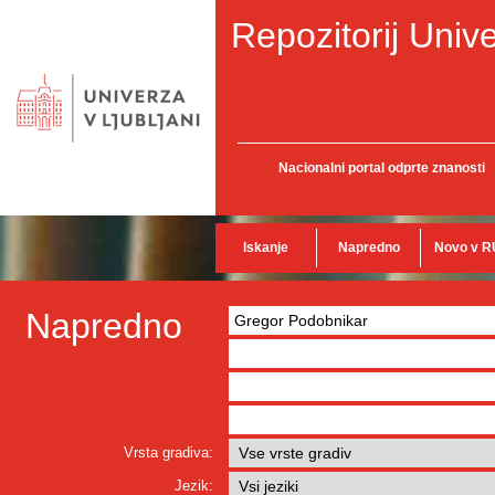
Repozitorij Unive
Nacionalni portal odprte znanosti
Iskanje
Napredno
Novo v R
Napredno
Vrsta gradiva:
Jezik: