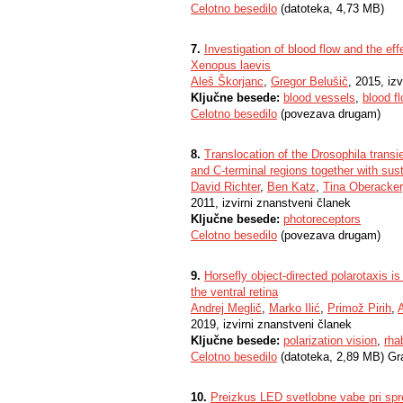
Celotno besedilo
(datoteka, 4,73 MB)
7.
Investigation of blood flow and the e
Xenopus laevis
Aleš Škorjanc
,
Gregor Belušič
, 2015, iz
Ključne besede:
blood vessels
,
blood f
Celotno besedilo
(povezava drugam)
8.
Translocation of the Drosophila transi
and C-terminal regions together with sus
David Richter
,
Ben Katz
,
Tina Oberacker
2011, izvirni znanstveni članek
Ključne besede:
photoreceptors
Celotno besedilo
(povezava drugam)
9.
Horsefly object-directed polarotaxis i
the ventral retina
Andrej Meglič
,
Marko Ilić
,
Primož Pirih
,
2019, izvirni znanstveni članek
Ključne besede:
polarization vision
,
rha
Celotno besedilo
(datoteka, 2,89 MB) Gr
10.
Preizkus LED svetlobne vabe pri spre