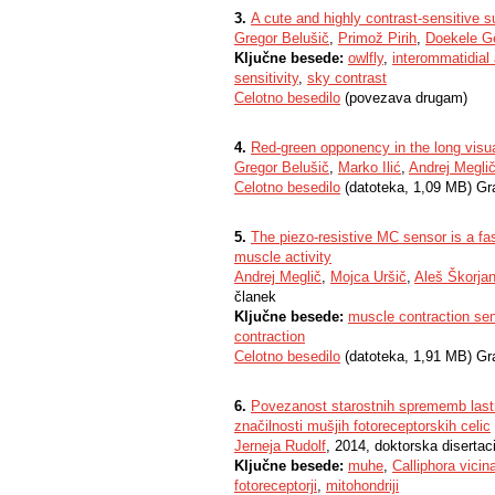
3.
A cute and highly contrast-sensitive s
Gregor Belušič
,
Primož Pirih
,
Doekele G
Ključne besede:
owlfly
,
interommatidial
sensitivity
,
sky contrast
Celotno besedilo
(povezava drugam)
4.
Red-green opponency in the long visual
Gregor Belušič
,
Marko Ilić
,
Andrej Megli
Celotno besedilo
(datoteka, 1,09 MB) Gr
5.
The piezo-resistive MC sensor is a f
muscle activity
Andrej Meglič
,
Mojca Uršič
,
Aleš Škorja
članek
Ključne besede:
muscle contraction se
contraction
Celotno besedilo
(datoteka, 1,91 MB) Gr
6.
Povezanost starostnih sprememb lastn
značilnosti mušjih fotoreceptorskih celic
Jerneja Rudolf
, 2014, doktorska disertaci
Ključne besede:
muhe
,
Calliphora vicin
fotoreceptorji
,
mitohondriji