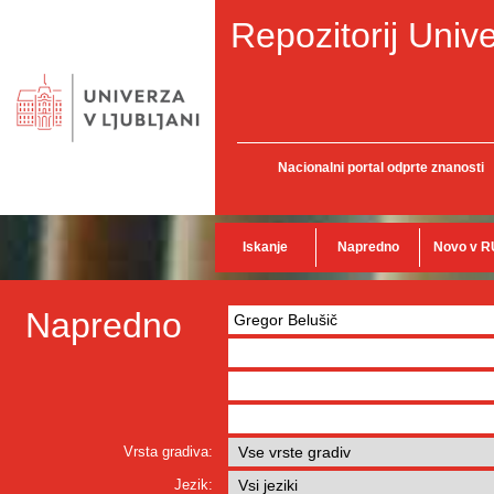
Repozitorij Unive
Nacionalni portal odprte znanosti
Iskanje
Napredno
Novo v R
Napredno
Vrsta gradiva:
Jezik: