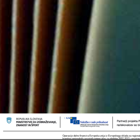
Operacijo delno financira Evropska unija iz Evropskega sklada za regional
krepitve regionalnih razvojnih potencialov za obdobje 2007-2013, razvojne