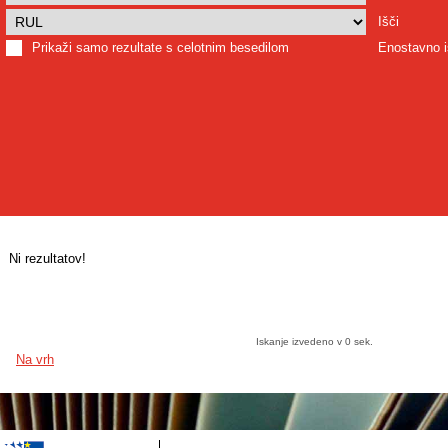
Išči
Prikaži samo rezultate s celotnim besedilom
Enostavno i
Ni rezultatov!
Iskanje izvedeno v 0 sek.
Na vrh