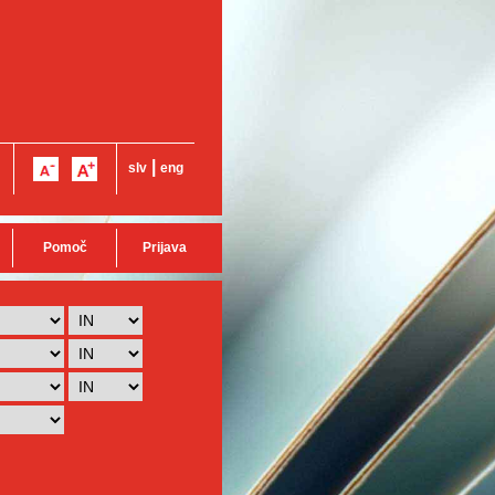
|
slv
eng
Pomoč
Prijava