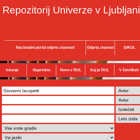
Repozitorij Univerze v Ljubljani
Nacionalni portal odprte znanosti
Odprta znanost
DiKUL
Iskanje
Napredno
Novo v RUL
Kaj je RUL
V številkah