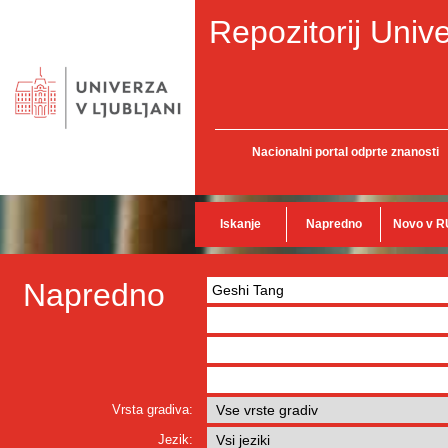
Repozitorij Unive
Nacionalni portal odprte znanosti
Iskanje
Napredno
Novo v R
Napredno
Vrsta gradiva:
Jezik: