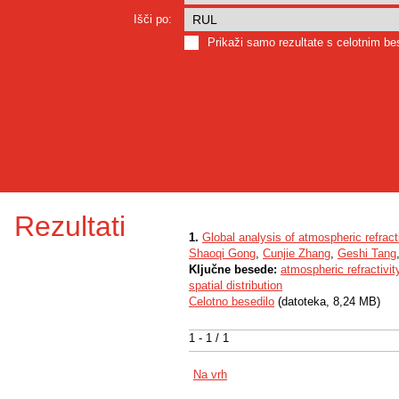
Išči po:
Prikaži samo rezultate s celotnim b
Rezultati
1.
Global analysis of atmospheric refrac
Shaoqi Gong
,
Cunjie Zhang
,
Geshi Tang
Ključne besede:
atmospheric refractivit
spatial distribution
Celotno besedilo
(datoteka, 8,24 MB)
1 - 1 / 1
Na vrh