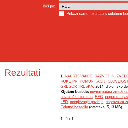
Išči po:
Prikaži samo rezultate s celotnim b
Rezultati
1.
NAČRTOVANJE, RAZVOJ IN IZVED
ROKE PRI KOMUNIKACIJI ČLOVEK-S
GREGOR TRESKA
, 2014, diplomsko de
Ključne besede:
nevromišična zmožnos
nevrološka bolezen
,
EEG
,
pogon s tulj
LED
,
ocenjevanje pozicije
,
naprava za z
Celotno besedilo
(datoteka, 5,13 MB)
1 - 1 / 1