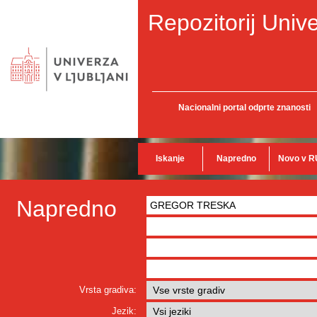
Repozitorij Unive
Nacionalni portal odprte znanosti
Iskanje
Napredno
Novo v R
Napredno
Vrsta gradiva:
Jezik: