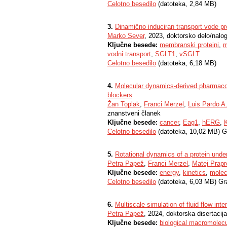
Celotno besedilo
(datoteka, 2,84 MB)
3.
Dinamično induciran transport vode 
Marko Sever
, 2023, doktorsko delo/nalo
Ključne besede:
membranski proteini
,
m
vodni transport
,
SGLT1
,
vSGLT
Celotno besedilo
(datoteka, 6,18 MB)
4.
Molecular dynamics-derived pharmacop
blockers
Žan Toplak
,
Franci Merzel
,
Luis Pardo A
znanstveni članek
Ključne besede:
cancer
,
Eag1
,
hERG
,
Celotno besedilo
(datoteka, 10,02 MB) G
5.
Rotational dynamics of a protein unde
Petra Papež
,
Franci Merzel
,
Matej Prapr
Ključne besede:
energy
,
kinetics
,
molec
Celotno besedilo
(datoteka, 6,03 MB) Gr
6.
Multiscale simulation of fluid flow int
Petra Papež
, 2024, doktorska disertacija
Ključne besede:
biological macromolec