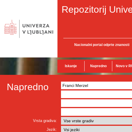
Repozitorij Unive
Nacionalni portal odprte znanosti
Iskanje
Napredno
Novo v R
Napredno
Vrsta gradiva:
Jezik: