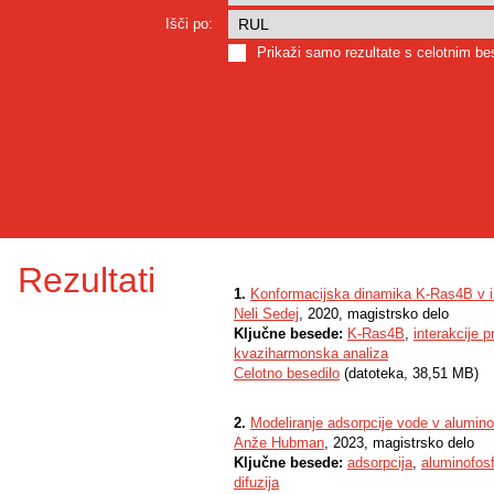
Išči po:
Prikaži samo rezultate s celotnim b
Rezultati
1.
Konformacijska dinamika K-Ras4B v i
Neli Sedej
, 2020, magistrsko delo
Ključne besede:
K-Ras4B
,
interakcije 
kvaziharmonska analiza
Celotno besedilo
(datoteka, 38,51 MB)
2.
Modeliranje adsorpcije vode v alumino
Anže Hubman
, 2023, magistrsko delo
Ključne besede:
adsorpcija
,
aluminofosf
difuzija