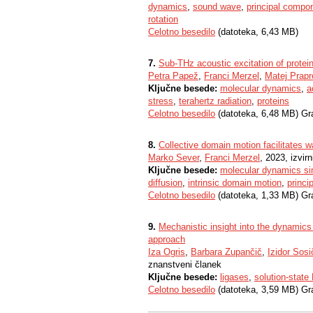
dynamics
,
sound wave
,
principal compo
rotation
Celotno besedilo
(datoteka, 6,43 MB)
7.
Sub-THz acoustic excitation of protei
Petra Papež
,
Franci Merzel
,
Matej Prapr
Ključne besede:
molecular dynamics
,
a
stress
,
terahertz radiation
,
proteins
Celotno besedilo
(datoteka, 6,48 MB) Gr
8.
Collective domain motion facilitates w
Marko Sever
,
Franci Merzel
, 2023, izvir
Ključne besede:
molecular dynamics si
diffusion
,
intrinsic domain motion
,
princi
Celotno besedilo
(datoteka, 1,33 MB) Gr
9.
Mechanistic insight into the dynamics
approach
Iza Ogris
,
Barbara Zupančič
,
Izidor Sosi
znanstveni članek
Ključne besede:
ligases
,
solution-stat
Celotno besedilo
(datoteka, 3,59 MB) Gr