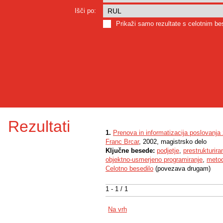
Išči po:
Prikaži samo rezultate s celotnim b
Rezultati
1.
Prenova in informatizacija poslovanja
Franc Brcar
, 2002, magistrsko delo
Ključne besede:
podjetje
,
prestrukturira
objektno-usmerjeno programiranje
,
meto
Celotno besedilo
(povezava drugam)
1 - 1 / 1
Na vrh