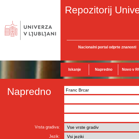
Repozitorij Unive
Nacionalni portal odprte znanosti
Iskanje
Napredno
Novo v R
Napredno
Vrsta gradiva:
Jezik: