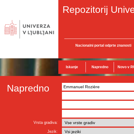
Repozitorij Unive
Nacionalni portal odprte znanosti
Iskanje
Napredno
Novo v R
Napredno
Vrsta gradiva:
Jezik: