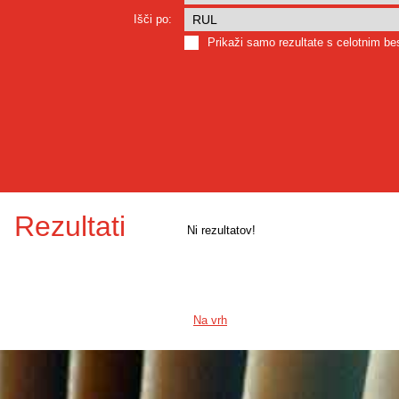
Išči po:
Prikaži samo rezultate s celotnim b
Rezultati
Ni rezultatov!
Na vrh