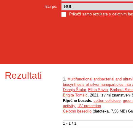
Išči po:
Prikaži samo rezultate s celotnim b
Rezultati
1.
Multifunctional antibacterial and ultrav
biosynthesis of silver nanoparticles int
Danaja Štular
,
Elisa Savio
,
Barbara Sim
Brigita Tomšič
, 2021, izvirni znanstveni 
Ključne besede:
cotton cellulose
,
green
activity
,
UV protection
Celotno besedilo
(datoteka, 7,56 MB) Gr
1 - 1 / 1