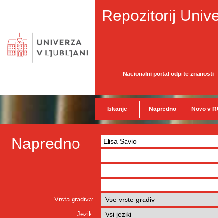
Repozitorij Unive
Nacionalni portal odprte znanosti
Iskanje
Napredno
Novo v R
Napredno
Vrsta gradiva:
Jezik: