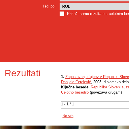
Išči po:
Prikaži samo rezultate s celotnim b
Rezultati
1.
Zaposlovanje tujcev v Republiki Sloven
Danijela Ćetojević
, 2003, diplomsko delo
Ključne besede:
Republika Slovenija
,
z
Celotno besedilo
(povezava drugam)
1 - 1 / 1
Na vrh