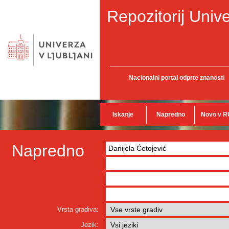
Repozitorij Unive
Nacionalni portal odprte znanosti
Iskanje
Napredno
Novo v R
Napredno
Vrsta gradiva:
Jezik: