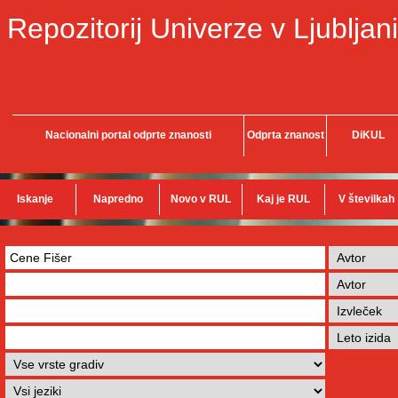
Repozitorij Univerze v Ljubljani
Nacionalni portal odprte znanosti
Odprta znanost
DiKUL
Iskanje
Napredno
Novo v RUL
Kaj je RUL
V številkah