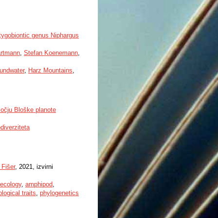
stygobiontic genus Niphargus
artmann
,
Stefan Koenemann
,
undwater
,
Harz Mountains
,
močju Bloške planote
odiverziteta
Fišer
, 2021, izvirni
 ecology
,
amphipod
,
logical traits
,
phylogenetics