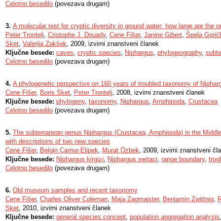
Celotno besedilo
(povezava drugam)
3.
A molecular test for cryptic diversity in ground water: how large are the
Peter Trontelj
,
Cristophe J. Douady
,
Cene Fišer
,
Janine Gibert
,
Špela Gorič
Sket
,
Valerija Zakšek
, 2009, izvirni znanstveni članek
Ključne besede:
caves
,
cryptic species
,
Niphargus
,
phylogeography
,
subt
Celotno besedilo
(povezava drugam)
4.
A phylogenetic perspective on 160 years of troubled taxonomy of Nipha
Cene Fišer
,
Boris Sket
,
Peter Trontelj
, 2008, izvirni znanstveni članek
Ključne besede:
phylogeny
,
taxonomy
,
Niphargus
,
Amphipoda
,
Crustacea
Celotno besedilo
(povezava drugam)
5.
The subterranean genus Niphargus (Crustacea, Amphipoda) in the Middle 
with descriptions of two new species
Cene Fišer
,
Belgin Çamur-Elipek
,
Murat Özbek
, 2009, izvirni znanstveni čl
Ključne besede:
Niphargus kirgizi
,
Niphargus sertaci
,
range boundary
,
trog
Celotno besedilo
(povezava drugam)
6.
Old museum samples and recent taxonomy
Cene Fišer
,
Charles Oliver Coleman
,
Maja Zagmajster
,
Benjamin Zwittnig
,
R
Sket
, 2010, izvirni znanstveni članek
Ključne besede:
general species concept
,
population aggregation analysis