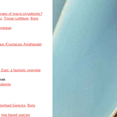
 ranges of macro-stygobionts?
ki
,
Tristan Lefébure
,
Boris
erranean
rgus (Crustacea: Amphipoda)
East: a faunistic overview
anek
lobionts
einhard Gerecke
,
Boris
,
tree based species