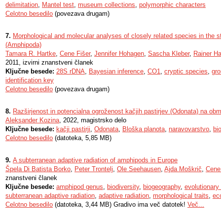
delimitation
,
Mantel test
,
museum collections
,
polymorphic characters
Celotno besedilo
(povezava drugam)
7.
Morphological and molecular analyses of closely related species in the 
(Amphipoda)
Tamara R. Hartke
,
Cene Fišer
,
Jennifer Hohagen
,
Sascha Kleber
,
Rainer H
2011, izvirni znanstveni članek
Ključne besede:
28S rDNA
,
Bayesian inference
,
CO1
,
cryptic species
,
gro
identification key
Celotno besedilo
(povezava drugam)
8.
Razširjenost in potencialna ogroženost kačjih pastirjev (Odonata) na ob
Aleksander Kozina
, 2022, magistrsko delo
Ključne besede:
kačji pastirji
,
Odonata
,
Bloška planota
,
naravovarstvo
,
bi
Celotno besedilo
(datoteka, 5,85 MB)
9.
A subterranean adaptive radiation of amphipods in Europe
Špela Di Batista Borko
,
Peter Trontelj
,
Ole Seehausen
,
Ajda Moškrič
,
Cene 
znanstveni članek
Ključne besede:
amphipod genus
,
biodiversity
,
biogeography
,
evolutionary
subterranean adaptive radiation
,
adaptive radiation
,
morphological traits
,
eco
Celotno besedilo
(datoteka, 3,44 MB) Gradivo ima več datotek!
Več...