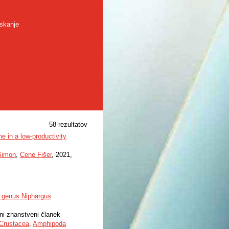
skanje
58 rezultatov
 in a low-productivity
Simon
,
Cene Fišer
, 2021,
he genus Niphargus
rni znanstveni članek
Crustacea
,
Amphipoda