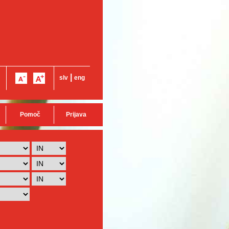
|
slv
eng
Pomoč
Prijava