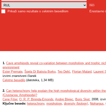
Išči
Prikaži samo rezultate s celotnim besedilom
Enostavno i
1.
Cave amphipods reveal co-variation between morphology and trophic niche
environment
Ester Premate
,
Špela Di Batista Borko
,
Teo Delić
,
Florian Malard
,
Laurent 
izvirni znanstveni članek
Celotno besedilo
(datoteka, 1,34 MB)
2.
Can heterochrony help explain the high morphological diversity within t
(Crustacea: Amphipoda)?
Cene Fišer
,
O. R. P. Bininda-Emonds
,
Andrej Blejec
,
Boris Sket
, 2008, izvi
Ključne besede:
heterochrony
,
morphology
,
diversity (biology)
,
Niphargus
,