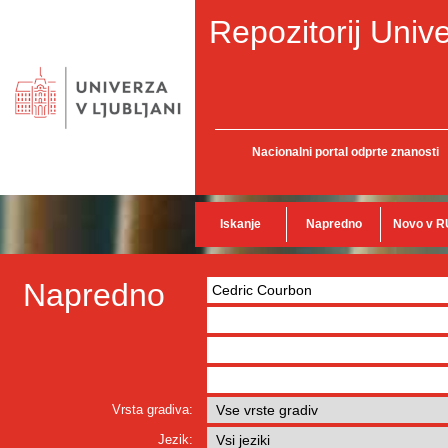
Repozitorij Unive
Nacionalni portal odprte znanosti
Iskanje
Napredno
Novo v R
Napredno
Vrsta gradiva:
Jezik: