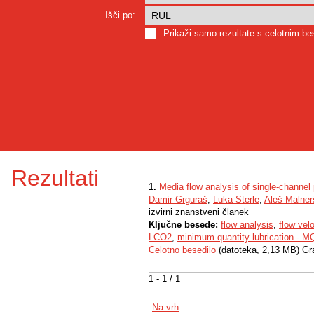
Išči po:
Prikaži samo rezultate s celotnim b
Rezultati
1.
Media flow analysis of single-channe
Damir Grguraš
,
Luka Sterle
,
Aleš Malner
izvirni znanstveni članek
Ključne besede:
flow analysis
,
flow velo
LCO2
,
minimum quantity lubrication - M
Celotno besedilo
(datoteka, 2,13 MB) Gr
1 - 1 / 1
Na vrh