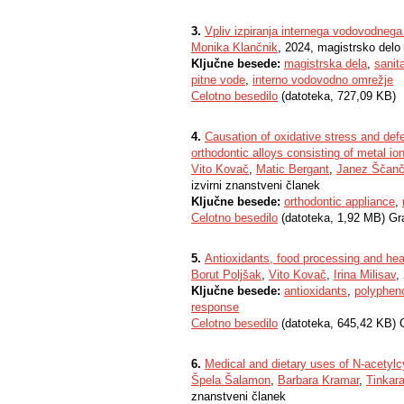
3.
Vpliv izpiranja internega vodovodnega
Monika Klančnik
, 2024, magistrsko delo
Ključne besede:
magistrska dela
,
sanit
pitne vode
,
interno vodovodno omrežje
Celotno besedilo
(datoteka, 727,09 KB)
4.
Causation of oxidative stress and def
orthodontic alloys consisting of metal io
Vito Kovač
,
Matic Bergant
,
Janez Ščanč
izvirni znanstveni članek
Ključne besede:
orthodontic appliance
,
Celotno besedilo
(datoteka, 1,92 MB) Gr
5.
Antioxidants, food processing and hea
Borut Poljšak
,
Vito Kovač
,
Irina Milisav
,
Ključne besede:
antioxidants
,
polyphen
response
Celotno besedilo
(datoteka, 645,42 KB) 
6.
Medical and dietary uses of N-acetylc
Špela Šalamon
,
Barbara Kramar
,
Tinkara
znanstveni članek