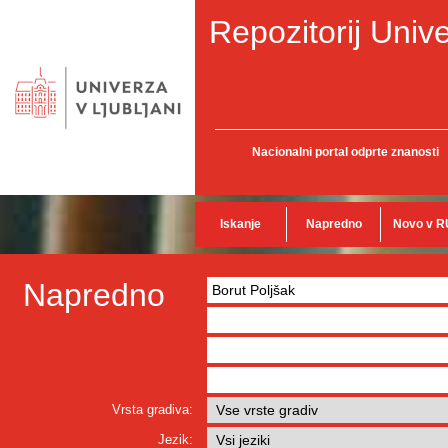
Repozitorij Unive
Nacionalni portal odprte znanosti
Iskanje
Napredno
Novo v R
Napredno
Vrsta gradiva:
Jezik: