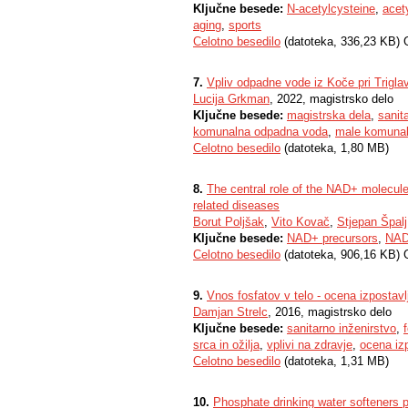
Ključne besede:
N-acetylcysteine
,
acet
aging
,
sports
Celotno besedilo
(datoteka, 336,23 KB) 
7.
Vpliv odpadne vode iz Koče pri Triglav
Lucija Grkman
, 2022, magistrsko delo
Ključne besede:
magistrska dela
,
sanit
komunalna odpadna voda
,
male komunaln
Celotno besedilo
(datoteka, 1,80 MB)
8.
The central role of the NAD+ molecule
related diseases
Borut Poljšak
,
Vito Kovač
,
Stjepan Špalj
Ključne besede:
NAD+ precursors
,
NAD
Celotno besedilo
(datoteka, 906,16 KB) 
9.
Vnos fosfatov v telo - ocena izpostavl
Damjan Strelc
, 2016, magistrsko delo
Ključne besede:
sanitarno inženirstvo
,
srca in ožilja
,
vplivi na zdravje
,
ocena izp
Celotno besedilo
(datoteka, 1,31 MB)
10.
Phosphate drinking water softeners 