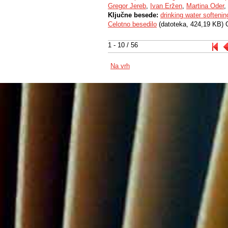
Gregor Jereb
,
Ivan Eržen
,
Martina Oder
,
Ključne besede:
drinking water softenin
Celotno besedilo
(datoteka, 424,19 KB) 
1 - 10 / 56
Na vrh