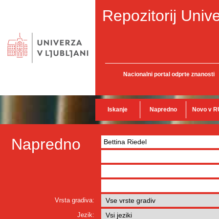
Repozitorij Unive
Nacionalni portal odprte znanosti
Iskanje
Napredno
Novo v R
Napredno
Vrsta gradiva:
Jezik: