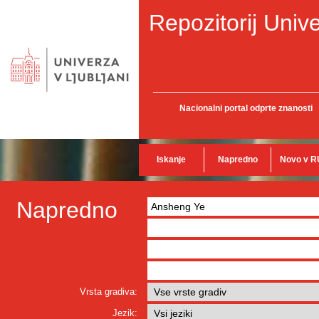
Repozitorij Unive
Nacionalni portal odprte znanosti
Iskanje
Napredno
Novo v R
Napredno
Vrsta gradiva:
Jezik: