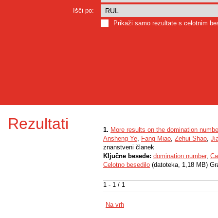
Išči po:
Prikaži samo rezultate s celotnim b
Rezultati
1.
More results on the domination number
Ansheng Ye
,
Fang Miao
,
Zehui Shao
,
Ji
znanstveni članek
Ključne besede:
domination number
,
Ca
Celotno besedilo
(datoteka, 1,18 MB) Gr
1 - 1 / 1
Na vrh