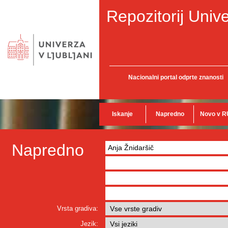
Repozitorij Unive
Nacionalni portal odprte znanosti
Iskanje
Napredno
Novo v R
Napredno
Vrsta gradiva:
Jezik: