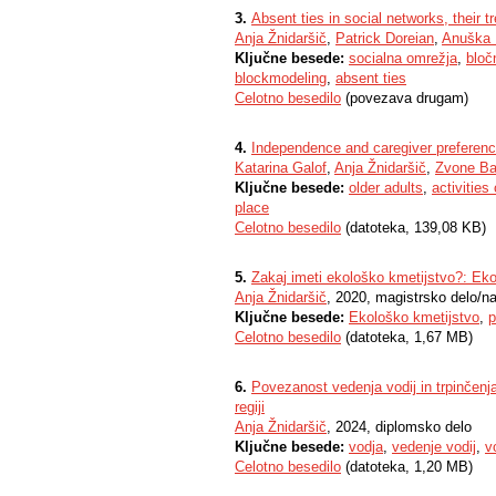
3.
Absent ties in social networks, their
Anja Žnidaršič
,
Patrick Doreian
,
Anuška F
Ključne besede:
socialna omrežja
,
bloč
blockmodeling
,
absent ties
Celotno besedilo
(povezava drugam)
4.
Independence and caregiver preferenc
Katarina Galof
,
Anja Žnidaršič
,
Zvone Ba
Ključne besede:
older adults
,
activities 
place
Celotno besedilo
(datoteka, 139,08 KB)
5.
Zakaj imeti ekološko kmetijstvo?: Ek
Anja Žnidaršič
, 2020, magistrsko delo/n
Ključne besede:
Ekološko kmetijstvo
,
p
Celotno besedilo
(datoteka, 1,67 MB)
6.
Povezanost vedenja vodij in trpinčenj
regiji
Anja Žnidaršič
, 2024, diplomsko delo
Ključne besede:
vodja
,
vedenje vodij
,
v
Celotno besedilo
(datoteka, 1,20 MB)