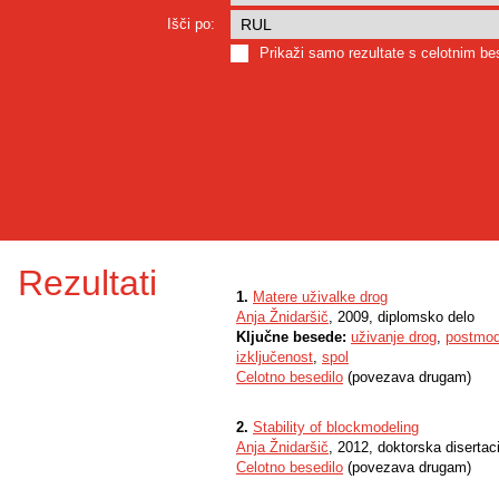
Išči po:
Prikaži samo rezultate s celotnim b
Rezultati
1.
Matere uživalke drog
Anja Žnidaršič
, 2009, diplomsko delo
Ključne besede:
uživanje drog
,
postmod
izključenost
,
spol
Celotno besedilo
(povezava drugam)
2.
Stability of blockmodeling
Anja Žnidaršič
, 2012, doktorska disertaci
Celotno besedilo
(povezava drugam)