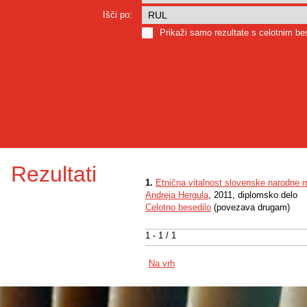
Išči po:
Prikaži samo rezultate s celotnim b
Rezultati
1.
Etnična vitalnost slovenske narodne m
Andreja Hergula
, 2011, diplomsko delo
Celotno besedilo
(povezava drugam)
1 - 1 / 1
Na vrh