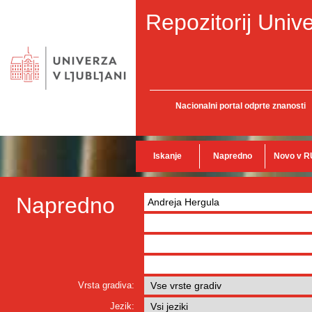
Repozitorij Unive
Nacionalni portal odprte znanosti
Iskanje
Napredno
Novo v R
Napredno
Vrsta gradiva:
Jezik: