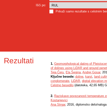
Išči po:
Prikaži samo rezultate s celotnim b
Rezultati
1.
Geomorphological dating of Pleistocen
of dolines using LiDAR and ground penet
Teja Čeru
,
Ela Šegina
,
Andrej Gosar
, 20
Ključne besede:
doline
,
karst
,
land cult
conglomerate
,
LiDAR
,
digital elevation
Celotno besedilo
(datoteka, 42,65 MB) G
2.
Raziskave povezanosti temperature zra
Kostanjevici
Ana Strgar
, 2016, diplomsko delo/naloga