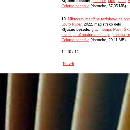
Ključne besede:
georadar
,
kras
,
jame
,
v
Celotno besedilo
(datoteka, 57,95 MB)
10.
Mikrogravimetrične raziskave na obm
Lovro Rupar
, 2022, magistrsko delo
Ključne besede:
gravimetrija
,
Povir
,
Ško
inverzija težnostne anomalije
,
kontinuira
Celotno besedilo
(datoteka, 20,11 MB)
1 - 10 / 12
Na vrh