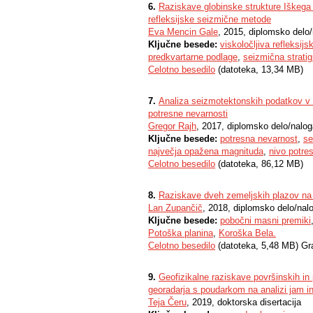
6.
Raziskave globinske strukture Iškega 
refleksijske seizmične metode
Eva Mencin Gale
, 2015, diplomsko delo
Ključne besede:
viskoločljiva refleksij
predkvartarne podlage
,
seizmična stratigr
Celotno besedilo
(datoteka, 13,34 MB)
7.
Analiza seizmotektonskih podatkov v S
potresne nevarnosti
Gregor Rajh
, 2017, diplomsko delo/nalo
Ključne besede:
potresna nevarnost
,
se
največja opažena magnituda
,
nivo potre
Celotno besedilo
(datoteka, 86,12 MB)
8.
Raziskave dveh zemeljskih plazov na P
Lan Zupančič
, 2018, diplomsko delo/nal
Ključne besede:
pobočni masni premiki
Potoška planina
,
Koroška Bela.
Celotno besedilo
(datoteka, 5,48 MB) Gr
9.
Geofizikalne raziskave površinskih in
georadarja s poudarkom na analizi jam in
Teja Čeru
, 2019, doktorska disertacija