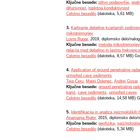
Ključne besede:
plitvo podpovršje
,
podn
difuzivnost
,
toplotna konduktivnost
Celotno besedilo
(datoteka, 5,61 MB)
3.
Kartiranje debeline kvartarnih sedim
mikrotremorjev
Lovro Rupar
, 2019, diplomsko delo/nalo
Ključne besede:
metoda mikrotremorjev
relacija med debelino in lastno frekvenc
Celotno besedilo
(datoteka, 8,57 MB) Gr
4.
Application of ground penetrating rad
unroofed cave sediments
Teja Čeru
,
Matej Dolenec
,
Andrej Gosar
,
Ključne besede:
ground penetrating rad
karst
,
cave sediments
,
unroofed caves
Celotno besedilo
(datoteka, 14,58 MB) G
5.
Identifikacija in analiza seizmoloških
Anamarija Rigler
, 2015, diplomsko delo/
Ključne besede:
geofizika
,
seizmologija
Celotno besedilo
(datoteka, 5,34 MB)