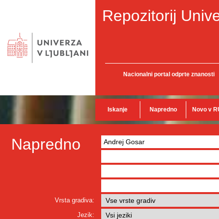
Repozitorij Unive
Nacionalni portal odprte znanosti
Iskanje
Napredno
Novo v R
Napredno
Vrsta gradiva:
Jezik: