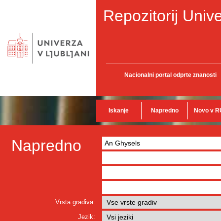
Repozitorij Unive
Nacionalni portal odprte znanosti
Iskanje
Napredno
Novo v R
Napredno
Vrsta gradiva:
Jezik: