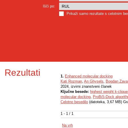
Išči po:
Prikaži samo rezultate s celotnim b
Rezultati
1.
Enhanced molecular docking
Kati Rozman
,
An Ghysels
,
Bogdan Zaval
2024, izvirni znanstveni članek
Ključne besede:
highest weight k-clique
molecular docking
,
ProBiS-Dock algorit
Celotno besedilo
(datoteka, 3,67 MB) Gr
1 - 1 / 1
Na vrh