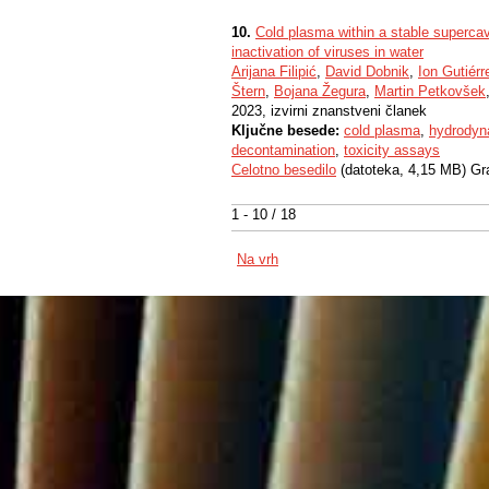
10.
Cold plasma within a stable supercavi
inactivation of viruses in water
Arijana Filipić
,
David Dobnik
,
Ion Gutiérr
Štern
,
Bojana Žegura
,
Martin Petkovšek
2023, izvirni znanstveni članek
Ključne besede:
cold plasma
,
hydrodyn
decontamination
,
toxicity assays
Celotno besedilo
(datoteka, 4,15 MB) Gr
1 - 10 / 18
Na vrh