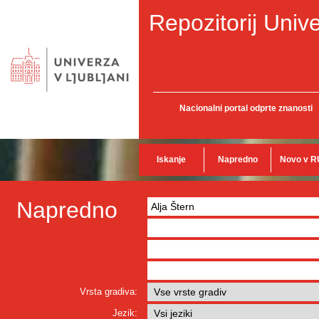
Repozitorij Unive
Nacionalni portal odprte znanosti
Iskanje
Napredno
Novo v R
Napredno
Vrsta gradiva:
Jezik: