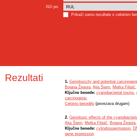
Išči po:
Prikaži samo rezultate s celotnim b
Rezultati
1.
Genotoxicity and potential carcinogeni
Bojana Žegura
,
Alja Štern
,
Metka Filipič
,
Ključne besede:
cyanobacterial toxins
,
carcinogenic
Celotno besedilo
(povezava drugam)
2.
Genotoxic effects of the cyanobacteri
Alja Štern
,
Metka Filipič
,
Bojana Žegura
Ključne besede:
cylindrospermopsin
,
D
gene expression