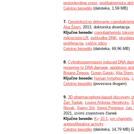
protimikrobne snovi
,
protibakterijska akt
Celotno besedilo
(datoteka, 1,59 MB)
7.
Genotoksično delovanje cianobakterijs
Alja Štern
, 2013, doktorska disertacija
Ključne besede:
cianobakterijski toksini
mikrocistin-LR
,
poškodbe DNK
,
oksidati
proliferacija
,
celični odziv
Celotno besedilo
(datoteka, 69,96 MB)
8.
Cylindrospermopsin induced DNA damag
response to DNA damage, apoptosis and 
Bojana Žegura
,
Goran Gajski
,
Alja Štern
Ključne besede:
human lymphocytes
,
c
Celotno besedilo
(povezava drugam)
9.
3D pharmacophore-based discovery of no
Žan Toplak
,
Louise Antonia Hendrickx
,
Š
Novak
,
Xiaoyi Shi
,
Steve Peigneur
,
Jan 
2021, izvirni znanstveni članek
Ključne besede:
K
10.1
,
ion channels
V
V
antiproliferative activity
Celotno besedilo
(datoteka, 14,79 MB) G