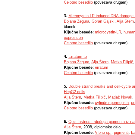
Celotno besedilo
(povezava drugam)
3.
Microcystin-LR induced DNA damage i
Bojana Žegura
,
Goran Gajski
,
Alja Štern
članek
Ključne besede:
microcystin-LR
,
human
expression
Celotno besedilo
(povezava drugam)
4.
Erratum to
Bojana Žegura
,
Alja Štern
,
Metka Filipič
,
Ključne besede:
erratum
Celotno besedilo
(povezava drugam)
5.
Double strand breaks and cell-cycle a
HepG2 cells
Alja Štern
,
Metka Filipič
,
Matjaž Novak
,
Ključne besede:
cylindrospermopsin
,
ce
Celotno besedilo
(povezava drugam)
6.
Opis lastnosti rdečega pigmenta iz nar
Alja Štern
, 2008, diplomsko delo
Ključne besede:
Vibrio sp.
,
pigmenti
,
ba