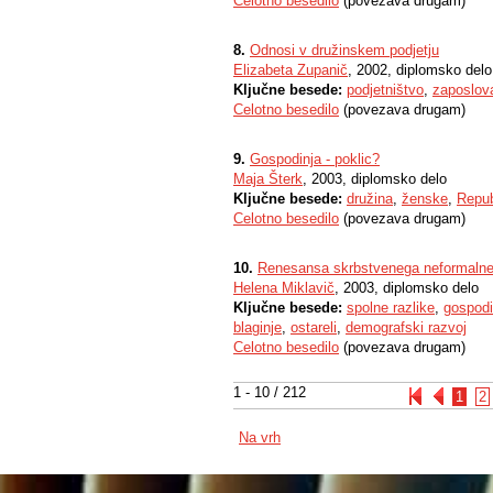
Celotno besedilo
(povezava drugam)
8.
Odnosi v družinskem podjetju
Elizabeta Zupanič
, 2002, diplomsko delo
Ključne besede:
podjetništvo
,
zaposlov
Celotno besedilo
(povezava drugam)
9.
Gospodinja - poklic?
Maja Šterk
, 2003, diplomsko delo
Ključne besede:
družina
,
ženske
,
Repub
Celotno besedilo
(povezava drugam)
10.
Renesansa skrbstvenega neformalne
Helena Miklavič
, 2003, diplomsko delo
Ključne besede:
spolne razlike
,
gospodi
blaginje
,
ostareli
,
demografski razvoj
Celotno besedilo
(povezava drugam)
1 - 10 / 212
1
2
Na vrh