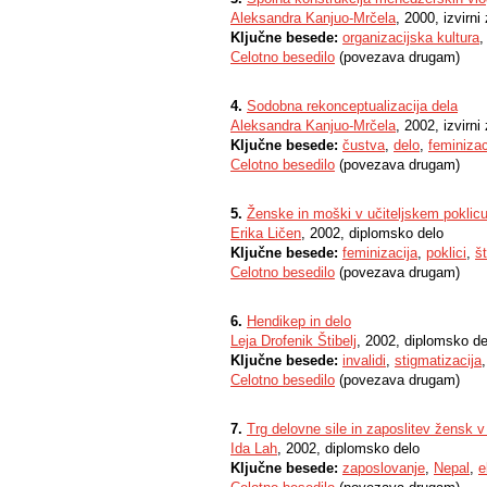
Aleksandra Kanjuo-Mrčela
, 2000, izvirn
Ključne besede:
organizacijska kultura
Celotno besedilo
(povezava drugam)
4.
Sodobna rekonceptualizacija dela
Aleksandra Kanjuo-Mrčela
, 2002, izvirn
Ključne besede:
čustva
,
delo
,
feminizac
Celotno besedilo
(povezava drugam)
5.
Ženske in moški v učiteljskem poklic
Erika Ličen
, 2002, diplomsko delo
Ključne besede:
feminizacija
,
poklici
,
št
Celotno besedilo
(povezava drugam)
6.
Hendikep in delo
Leja Drofenik Štibelj
, 2002, diplomsko de
Ključne besede:
invalidi
,
stigmatizacija
Celotno besedilo
(povezava drugam)
7.
Trg delovne sile in zaposlitev žensk v
Ida Lah
, 2002, diplomsko delo
Ključne besede:
zaposlovanje
,
Nepal
,
e