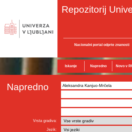
Repozitorij Unive
Nacionalni portal odprte znanosti
Iskanje
Napredno
Novo v R
Napredno
Vrsta gradiva:
Jezik: