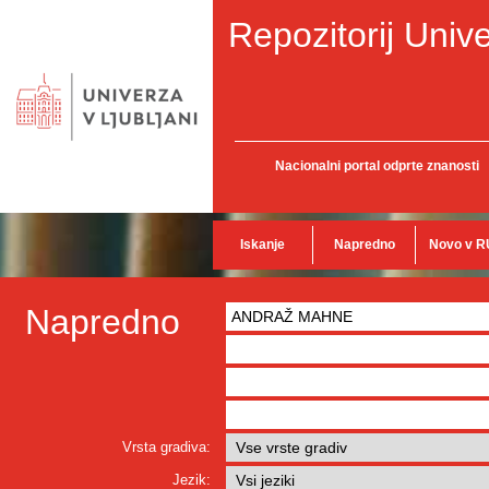
Repozitorij Unive
Nacionalni portal odprte znanosti
Iskanje
Napredno
Novo v R
Napredno
Vrsta gradiva:
Jezik: