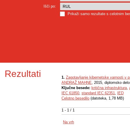
Išči po:
Prikaži samo rezultate s celotnim b
Rezultati
1.
Zagotavljanje kibernetske varnosti v 
ANDRAŽ MAHNE
, 2015, diplomsko delo
Ključne besede:
kritična infrastruktura
,
IEC 61850
,
standard IEC 62351
,
IED
Celotno besedilo
(datoteka, 1,78 MB)
1 - 1 / 1
Na vrh