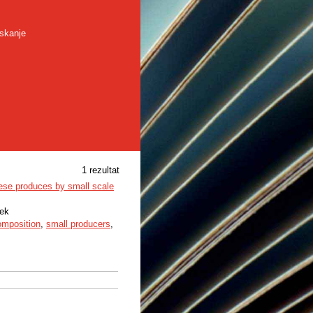
skanje
1 rezultat
ese produces by small scale
nek
omposition
,
small producers
,