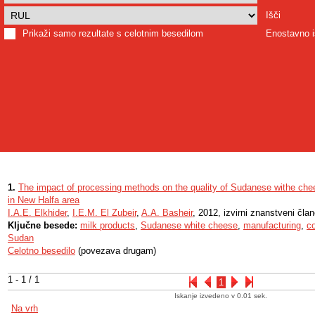
Išči
Prikaži samo rezultate s celotnim besedilom
Enostavno i
1.
The impact of processing methods on the quality of Sudanese withe che
in New Halfa area
I.A.E. Elkhider
,
I.E.M. El Zubeir
,
A.A. Basheir
, 2012, izvirni znanstveni čla
Ključne besede:
milk products
,
Sudanese white cheese
,
manufacturing
,
c
Sudan
Celotno besedilo
(povezava drugam)
1 - 1 / 1
1
Iskanje izvedeno v 0.01 sek.
Na vrh