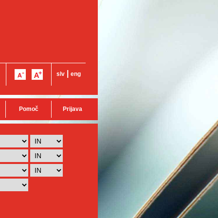
|
slv
eng
Pomoč
Prijava