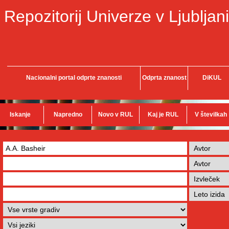
Repozitorij Univerze v Ljubljani
Nacionalni portal odprte znanosti
Odprta znanost
DiKUL
Iskanje
Napredno
Novo v RUL
Kaj je RUL
V številkah