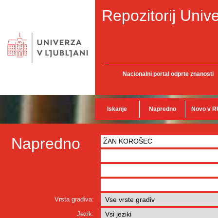
Repozitorij Unive
Nacionalni portal odprte znanosti
Iskanje
Napredno
Novo v R
Napredno
Vrsta gradiva:
Jezik: