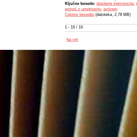
Ključne besede:
glasbene intervencije
,
pomoč z umetnostjo
,
avtizem
Celotno besedilo
(datoteka, 2,78 MB)
1 - 10 / 10
Na vrh