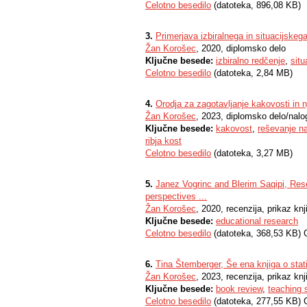
Celotno besedilo
(datoteka, 896,08 KB)
3.
Primerjava izbiralnega in situacijsk
Žan Korošec
, 2020, diplomsko delo
Ključne besede:
izbiralno redčenje
,
situ
Celotno besedilo
(datoteka, 2,84 MB)
4.
Orodja za zagotavljanje kakovosti in n
Žan Korošec
, 2023, diplomsko delo/nalo
Ključne besede:
kakovost
,
reševanje n
ribja kost
Celotno besedilo
(datoteka, 3,27 MB)
5.
Janez Vogrinc and Blerim Saqipi, Res
perspectives ...
Žan Korošec
, 2020, recenzija, prikaz knji
Ključne besede:
educational research
Celotno besedilo
(datoteka, 368,53 KB) 
6.
Tina Štemberger, Še ena knjiga o statis
Žan Korošec
, 2023, recenzija, prikaz knji
Ključne besede:
book review
,
teaching s
Celotno besedilo
(datoteka, 277,55 KB) 