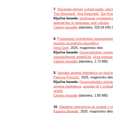
7.
Slovenian primary school pupils’ perce
Tina Rozmanič
,
Ana Kogovšek
,
Žan Kor
Ključne besede:
plurilingual competenc
approaches to languages and cultures
Celotno besedilo
(datoteka, 320,54 KB) 
8.
Povezanost izvenšolske izpostavljenos
dosežki na področju besedišča
Irena Gerlj
, 2025, magistrsko delo
Ključne besede:
Osnovnošolsko učenje
izpostavljenost angleščini
,
učna motivaci
Celotno besedilo
(datoteka, 1,73 MB)
9.
Uporaba umetne inteligence pri poučev
Patricija Primožič
, 2025, magistrsko del
Ključne besede:
Osnovnošolsko učenje
umetna inteligenca
,
uporaba UI v izobra
učitelji
Celotno besedilo
(datoteka, 1,85 MB)
10.
Glasbene intervencije pri osebah z m
Katarina Benedik
, 2025, magistrsko delo