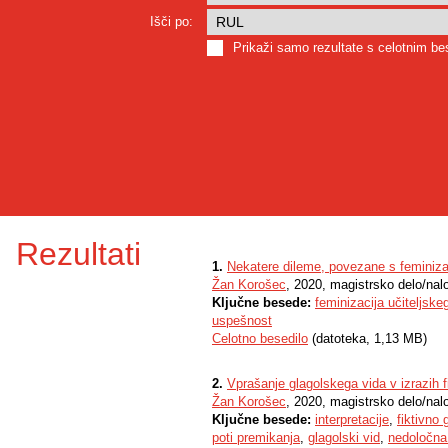
Išči po:
Prikaži samo rezultate s celotnim b
Rezultati
1.
Nekatere dileme, povezane s feminizac
Žan Korošec
, 2020, magistrsko delo/nal
Ključne besede:
feminizacija učiteljske
uspešnost
Celotno besedilo
(datoteka, 1,13 MB)
2.
Vprašanje glagolskega vida v izrazih 
Žan Korošec
, 2020, magistrsko delo/nal
Ključne besede:
interpretacije
,
fiktivno 
poti premikanja
,
glagolski vid
,
nedoločna