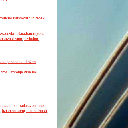
tnosti
orično kakovost vin renski
 kvasovke
,
Saccharomyces
kakovost vina
,
fizikalno-
zorenja vina na drožeh
 droži
,
zorenje vina na
t
i parametri
,
selekcionirane
,
fizikalno-kemijske lastnosti
,