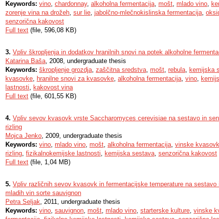
Keywords:
vino
,
chardonnay
,
alkoholna fermentacija
,
mošt
,
mlado vino
,
ke
zorenje vina na drožeh
,
sur lie
,
jabolčno-mlečnokislinska fermentacija
,
oksi
senzorična kakovost
Full text
(file, 596,08 KB)
3.
Vpliv škropljenja in dodatkov hranilnih snovi na potek alkoholne fermenta
Katarina Baša
, 2008, undergraduate thesis
Keywords:
škropljenje grozdja
,
zaščitna sredstva
,
mošt
,
rebula
,
kemijska 
kvasovke
,
hranilne snovi za kvasovke
,
alkoholna fermentacija
,
vino
,
kemij
lastnosti
,
kakovost vina
Full text
(file, 601,55 KB)
4.
Vpliv sevov kvasovk vrste Saccharomyces cerevisiae na sestavo in senz
rizling
Mojca Jenko
, 2009, undergraduate thesis
Keywords:
vino
,
mlado vino
,
mošt
,
alkoholna fermentacija
,
vinske kvasov
rizling
,
fizikalnokemijske lastnosti
,
kemijska sestava
,
senzorična kakovost
Full text
(file, 1,04 MB)
5.
Vpliv različnih sevov kvasovk in fermentacijske temperature na sestavo
mladih vin sorte sauvignon
Petra Seljak
, 2011, undergraduate thesis
Keywords:
vino
,
sauvignon
,
mošt
,
mlado vino
,
starterske kulture
,
vinske 