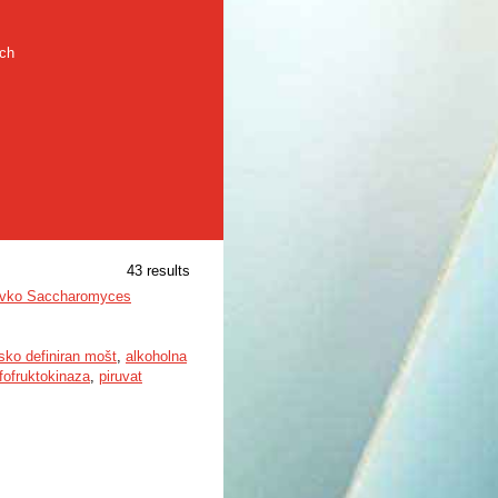
rch
43 results
asovko Saccharomyces
sko definiran mošt
,
alkoholna
fofruktokinaza
,
piruvat