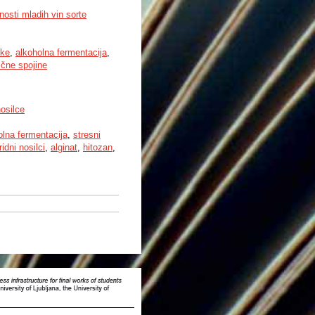
osti mladih vin sorte
vke
,
alkoholna fermentacija
,
ične spojine
osilce
olna fermentacija
,
stresni
idni nosilci
,
alginat
,
hitozan
,