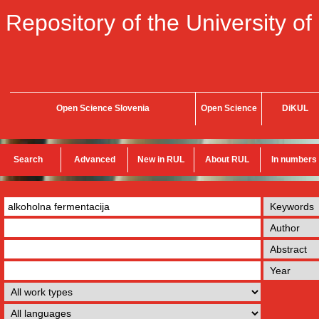
Repository of the University of
Open Science Slovenia
Open Science
DiKUL
Search
Advanced
New in RUL
About RUL
In numbers