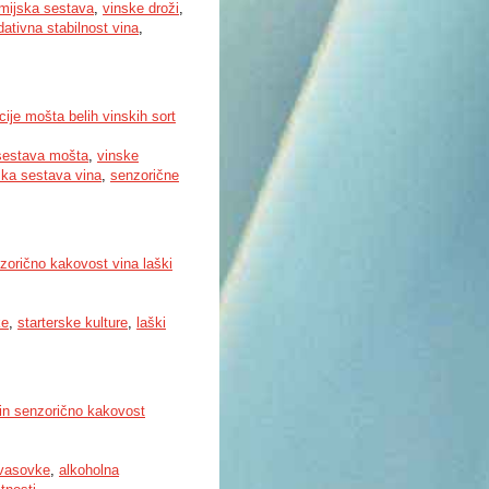
mijska sestava
,
vinske droži
,
dativna stabilnost vina
,
cije mošta belih vinskih sort
sestava mošta
,
vinske
ska sestava vina
,
senzorične
orično kakovost vina laški
ke
,
starterske kulture
,
laški
 in senzorično kakovost
kvasovke
,
alkoholna