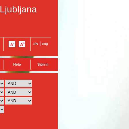
 Ljubljana
|
slv
eng
Help
Sign in