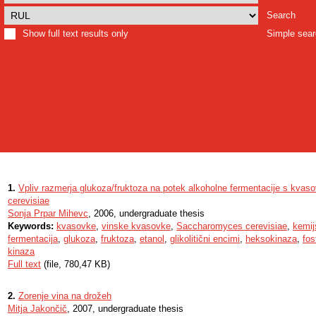
Search
Show full text results only
Simple sea
1.
Vpliv razmerja glukoza/fruktoza na potek alkoholne fermentacije s kv
cerevisiae
Sonja Prpar Mihevc
, 2006, undergraduate thesis
Keywords:
kvasovke
,
vinske kvasovke
,
Saccharomyces cerevisiae
,
kemij
fermentacija
,
glukoza
,
fruktoza
,
etanol
,
glikolitični encimi
,
heksokinaza
,
fos
kinaza
Full text
(file, 780,47 KB)
2.
Zorenje vina na drožeh
Mitja Jakončič
, 2007, undergraduate thesis