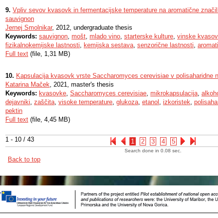
9.
Vpliv sevov kvasovk in fermentacijske temperature na aromatične značiln
sauvignon
Jernej Smolnikar
, 2012, undergraduate thesis
Keywords:
sauvignon
,
mošt
,
mlado vino
,
starterske kulture
,
vinske kvaso
fizikalnokemijske lastnosti
,
kemijska sestava
,
senzorične lastnosti
,
aromat
Full text
(file, 1,31 MB)
10.
Kapsulacija kvasovk vrste Saccharomyces cerevisiae v polisaharidne n
Katarina Maček
, 2021, master's thesis
Keywords:
kvasovke
,
Saccharomyces cerevisiae
,
mikrokapsulacija
,
alkoh
dejavniki
,
zaščita
,
visoke temperature
,
glukoza
,
etanol
,
izkoristek
,
polisahar
pektin
Full text
(file, 4,45 MB)
1 - 10 / 43
1
2
3
4
5
Search done in 0.08 sec.
Back to top