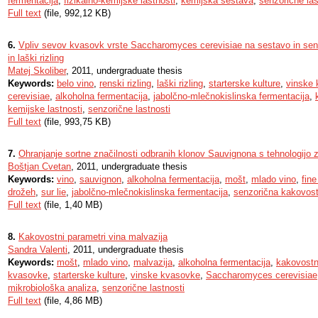
fermentacija
,
fizikalno-kemijske lastnosti
,
kemijska sestava
,
senzorične las
Full text
(file, 992,12 KB)
6.
Vpliv sevov kvasovk vrste Saccharomyces cerevisiae na sestavo in senz
in laški rizling
Matej Skoliber
, 2011, undergraduate thesis
Keywords:
belo vino
,
renski rizling
,
laški rizling
,
starterske kulture
,
vinske
cerevisiae
,
alkoholna fermentacija
,
jabolčno-mlečnokislinska fermentacija
,
kemijske lastnosti
,
senzorične lastnosti
Full text
(file, 993,75 KB)
7.
Ohranjanje sortne značilnosti odbranih klonov Sauvignona s tehnologijo 
Boštjan Cvetan
, 2011, undergraduate thesis
Keywords:
vino
,
sauvignon
,
alkoholna fermentacija
,
mošt
,
mlado vino
,
fine
drožeh
,
sur lie
,
jabolčno-mlečnokislinska fermentacija
,
senzorična kakovos
Full text
(file, 1,40 MB)
8.
Kakovostni parametri vina malvazija
Sandra Valenti
, 2011, undergraduate thesis
Keywords:
mošt
,
mlado vino
,
malvazija
,
alkoholna fermentacija
,
kakovostn
kvasovke
,
starterske kulture
,
vinske kvasovke
,
Saccharomyces cerevisiae
mikrobiološka analiza
,
senzorične lastnosti
Full text
(file, 4,86 MB)