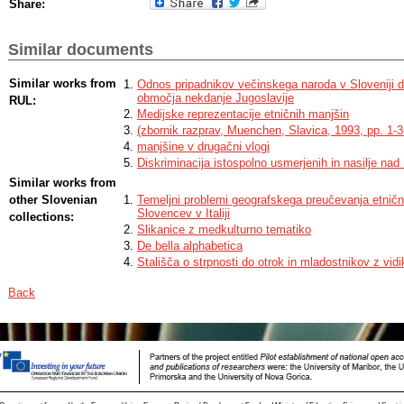
Share:
Similar documents
Similar works from
Odnos pripadnikov večinskega naroda v Sloveniji d
območja nekdanje Jugoslavije
RUL:
Medijske reprezentacije etničnih manjšin
(zbornik razprav, Muenchen, Slavica, 1993, pp. 1-3
manjšine v drugačni vlogi
Diskriminacija istospolno usmerjenih in nasilje nad 
Similar works from
other Slovenian
Temeljni problemi geografskega preučevanja etničn
Slovencev v Italiji
collections:
Slikanice z medkulturno tematiko
De bella alphabetica
Stališča o strpnosti do otrok in mladostnikov z vid
Back