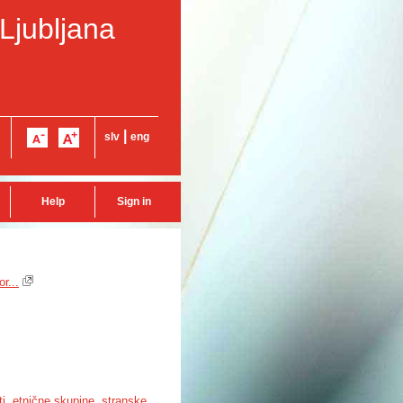
 Ljubljana
|
slv
eng
Help
Sign in
r...
ti
,
etnične skupine
,
stranske