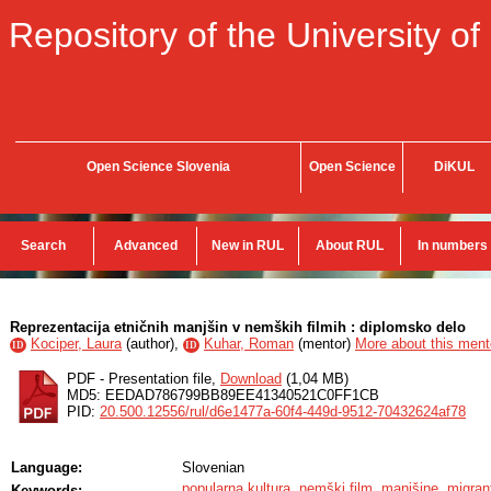
Repository of the University of
Open Science Slovenia
Open Science
DiKUL
Search
Advanced
New in RUL
About RUL
In numbers
Reprezentacija etničnih manjšin v nemških filmih : diplomsko delo
Kociper, Laura
(
author
),
Kuhar, Roman
(
mentor
)
More about this mento
ID
ID
PDF - Presentation file,
Download
(1,04 MB)
MD5: EEDAD786799BB89EE41340521C0FF1CB
PID:
20.500.12556/rul/d6e1477a-60f4-449d-9512-70432624af78
Language:
Slovenian
popularna kultura
,
nemški film
,
manjšine
,
migran
Keywords: