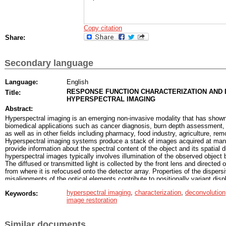
hiperspektralnih sistemov za daljinsko zaznavanje, pri katerih je fokusna ra
neskončno oddaljenost, kar pa navadno ne drži za laboratorijske hiperspekt
postopkov za karakterizacijo le-teh obravnava le sivinsko kalibracijo, ki na
svetila in občutljivosti svetlobnega tipala, ne pa tudi vpliva preostalih optičn
Copy citation
vnašajo geometrijska popačenja in megljenje.
Share:
V prvem delu doktorske disertacije obravnavamo razvoj celovitega postopka
slik, zajetih s sistemom za enorazsežno prostorsko zajemanje, pri čemer 
postopke za karakterizacijo in jih razširimo v smislu uporabe rezultatov v d
Secondary language
pa predlagamo in ovrednotimo kalibracijski objekt, ki nam omogoča enosta
trirazsežne prenosne funkcije hiperspektralnih sistemov.
Language:
English
RESPONSE FUNCTION CHARACTERIZATION AND 
Title:
HYPERSPECTRAL IMAGING
Abstract:
Hyperspectral imaging is an emerging non-invasive modality that has shown
biomedical applications such as cancer diagnosis, burn depth assessment, 
as well as in other fields including pharmacy, food industry, agriculture, r
Hyperspectral imaging systems produce a stack of images acquired at many
provide information about the spectral content of the object and its spatial di
hyperspectral images typically involves illumination of the observed object 
The diffused or transmitted light is collected by the front lens and directed
from where it is refocused onto the detector array. Properties of the dispers
misalignments of the optical elements contribute to positionally variant dis
significantly degrade the overall quality of the acquired images. In general
hyperspectral imaging
,
characterization
,
deconvolution
Keywords:
acquired in four different ways: whiskbroom, pushbroom, staring and snapsh
image restoration
of whiskbroom and pushbroom systems, hyperspectral image is formed by sp
in each pixel or line of pixels, respectively. Staring systems conduct a spec
acquiring 2D images at the selected spectral bands. On the other hand, sn
Similar documents
simultaneous acquisition of the spatial and spectral information.