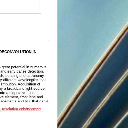
vnina nastavljena na
ralne sisteme. Večina
m omogoča izločitev vpliva
ih gradnikov, ki v zajete slike
 za obnovo hiperspektralnih
nadgradimo obstoječe
ekonvoluciji. V drugem delu
vno neposredno meritev
DECONVOLUTION IN
 great potential in numerous
and early caries detection,
emote sensing and astronomy.
 different wavelengths that
stribution. Acquisition of
by a broadband light source.
 onto a dispersive element
ive element, front lens and
placements and blur that can
, hyperspectral images can be
,
resolution enhancement
,
ot configuration. In the case
atially scanning the object
tral scan of the object,
apshot systems allow