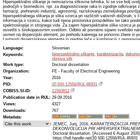
Hiperspektralno slikanje je neinvazivna slikovna tehnika, ki se vse bolj uvelja
področjih v biomedicini, npr. za diagnosticiranje raka in zgodnje odkrivanje 
farmaciji, prehranski industriji, agronomiji, raziskovanju zemeljskega površja
hiperspektralnega slikanja je slika vzorca pri različnih valovnih dolžinah, s 
informacija o vzorcu, kakor tudi njena prostorska porazdelitev ter tako preds
spektroskopije in strojnega vida. Za zajem hiperspektralne slike vzorca je 
osvetliti s širokopasovnim svetilom. Odbito ali povratno sipano svetlobo nat
usmeri na disperzijski element, po prehodu katerega se ponovno zbere in poš
Lastnosti disperzijskega elementa in prednje leče v kombinaciji z neporavna
povzročijo spremenljiva geometrijska popačenja in megljenje v hiperspektral
Language:
Slovenian
vplivajo na kakovost zajetih slik. Glede na način zajemanja hiperspektralnih
sisteme v štiri skupine: točkovno spektralne, enorazsežno prostorske, dvo
hiperspektralno slikanje
,
karakterizacija
,
dekonvo
Keywords:
trirazsežne. Pri sistemih za točkovno spektralno zajemanje in za enorazse
obnova slik
zajamemo celotno hiperspektralno sliko z zaporednim zajemanjem spektrov 
Work type:
Doctoral dissertation
prostorski razsežnosti. Sistemi za dvorazsežno prostorsko zajemanje om
Organization:
FE - Faculty of Electrical Engineering
slike pri izbrani valovni dolžini, pri čemer nam izgradnjo celotne hiperspek
nastavljivi optični gradnik. Sistemi za trirazsežno zajemanje pa omogočajo
Year:
2016
kakor tudi spektralne informacije.
PID:
20.500.12556/RUL-85931
Matematično lahko zajem hiperspektralne slike opišemo kot konvolucijo m
ter prenosno funkcijo hiperspektralnega sistema. Natančna ocena prenosn
COBISS.SI-ID:
11593812
dekonvolucijo iz zajete slike vzorca izločimo vpliv prenosne funkcije hipersp
Publication date in RUL:
29.09.2016
spremenljivih linearnih sistemov vemo, da lahko prenosno funkcijo sistem
Views:
4327
odziva sistema na ustrezne testne signale v vseh stanjih sistema. V doktors
predstavili postopke, ki omogočajo uporabniku hiperspektralnega sistema nj
Downloads:
767
karakterizacijo. Rezultati karakterizacije se nato lahko uporabijo v postopk
Metadata:
za zmanjšanje geometrijskih popačenj in megljenja v zajetih hiperspektralnih
Pomembnost karakterizacije hiperspektralnih sistemov je bila prepoznana n
:
JEMEC, Jurij, 2016,
KARAKTERIZACIJA PREN
zaznavanja, kjer je bilo v zadnjih letih objavljenih več raziskav, vendar pa 
DEKONVOLUCIJA PRI HIPERSPEKTRALNEM
rezultatov karakterizacije za hkratno zmanjšanje geometrijskih popačenj in 
Doctoral dissertation. [Accessed 6 August 2026]
popačenj hiperspektralnih sistemov. Poleg tega so omenjene raziskave obra
https://hdl.handle.net/20.500.12556/RUL-85931