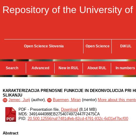
Repository of the University of
Open Science Slovenia
Open Science
DiKUL
Search
Advanced
New in RUL
About RUL
In numbers
KARAKTERIZACIJA PRENOSNE FUNKCIJE IN DEKONVOLUCIJA PRI
SLIKANJU
Jemec, Jurij
(
author
),
Buermen, Miran
(
mentor
)
More about this mento
ID
ID
PDF - Presentation file,
Download
(8,14 MB)
MD5: 3491444088EB2754074972447F2475CA
PID:
20.500.12556/rul/7481dfeb-82cd-4791-932c-6d31ef7bcf00
Abstract