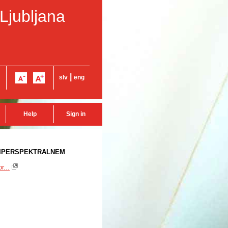
 Ljubljana
|
slv
eng
Help
Sign in
 HIPERSPEKTRALNEM
r...