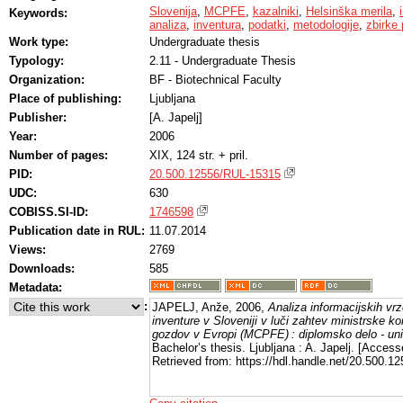
Slovenija
,
MCPFE
,
kazalniki
,
Helsinška merila
,
Keywords:
analiza
,
inventura
,
podatki
,
metodologije
,
zbirke
Work type:
Undergraduate thesis
Typology:
2.11 - Undergraduate Thesis
Organization:
BF - Biotechnical Faculty
Place of publishing:
Ljubljana
Publisher:
[A. Japelj]
Year:
2006
Number of pages:
XIX, 124 str. + pril.
PID:
20.500.12556/RUL-15315
UDC:
630
COBISS.SI-ID:
1746598
Publication date in RUL:
11.07.2014
Views:
2769
Downloads:
585
Metadata:
:
JAPELJ, Anže, 2006,
Analiza informacijskih vr
inventure v Sloveniji v luči zahtev ministrske k
gozdov v Evropi (MCPFE) : diplomsko delo - univ
Bachelor’s thesis. Ljubljana : A. Japelj. [Acces
Retrieved from: https://hdl.handle.net/20.500.