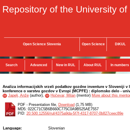
Repository of the University of
Open Science Slovenia
Open Science
DiKUL
Search
Advanced
New in RUL
About RUL
In numbers
Analiza informacijskih vrzeli podatkov gozdne inventure v Sloveniji v 
konference o varstvu gozdov v Evropi (MCPFE) : diplomsko delo - unive
Japelj, Anže
(
author
),
Hočevar, Milan
(
mentor
)
More about this mentor
ID
ID
PDF - Presentation file,
Download
(1,75 MB)
MD5: 022C71C5B6B660C775C0A9B525AE7557
PID:
20.500.12556/rul/4375a9da-5f7f-4317-8707-0b827ceec89e
Language:
Slovenian