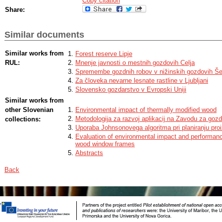
Copy citation
Share:
Similar documents
Similar works from
Forest reserve Lipje
RUL:
Mnenje javnosti o mestnih gozdovih Celja
Spremembe gozdnih robov v nižinskih gozdovih Šen
Za človeka nevarne lesnate rastline v Ljubljani
Slovensko gozdarstvo v Evropski Uniji
Similar works from
other Slovenian
Environmental impact of thermally modified wood
Metodologija za razvoj aplikacij na Zavodu za goz
collections:
Uporaba Johnsonovega algoritma pri planiranju proi
Evaluation of environmental impact and performanc
wood window frames
Abstracts
Back