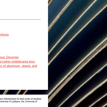
tjurja
dove Slovenije
zvodnje pridobivanja lesa
e of aluminum, plastic and