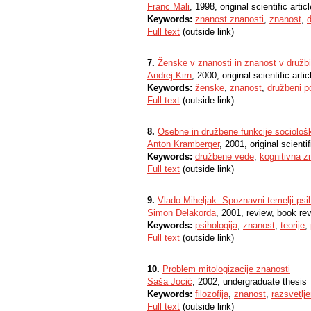
Franc Mali
, 1998, original scientific articl
Keywords:
znanost znanosti
,
znanost
,
Full text
(outside link)
7.
Ženske v znanosti in znanost v družbi
Andrej Kirn
, 2000, original scientific artic
Keywords:
ženske
,
znanost
,
družbeni p
Full text
(outside link)
8.
Osebne in družbene funkcije sociolo
Anton Kramberger
, 2001, original scientif
Keywords:
družbene vede
,
kognitivna z
Full text
(outside link)
9.
Vlado Miheljak: Spoznavni temelji psi
Simon Delakorda
, 2001, review, book rev
Keywords:
psihologija
,
znanost
,
teorije
,
Full text
(outside link)
10.
Problem mitologizacije znanosti
Saša Jocić
, 2002, undergraduate thesis
Keywords:
filozofija
,
znanost
,
razsvetlj
Full text
(outside link)