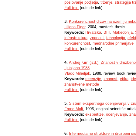
poslovanje podjetja
,
trženje
,
strategija tr
Full text
(outside link)
3.
Konkurenčnost držav na ozemlju nekd
Liljana Figar
, 2004, master's thesis
Keywords:
Hrvatska
,
BIH
,
Makedonija
,
infrastruktura
,
znanost
,
tehnologija
,
efek
konkurenčnost
,
mednarodne primerjave
Full text
(outside link)
4.
Andrej Kirn (izd.): Znanost v družben
Ljubljana 1988
Vlado Miheljak
, 1988, review, book review
Keywords:
recenzije
,
znanost
,
etika
,
ide
znanstvene metode
Full text
(outside link)
5.
Sistem ekspertnega ocenjevanja v zn
Franc Mali
, 1996, original scientific articl
Keywords:
ekspertize
,
ocenjevanje
,
zna
Full text
(outside link)
6.
Intermediarne strukture in družbeni s