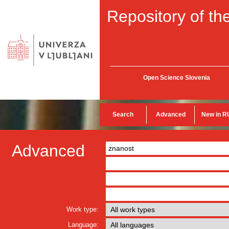
Repository of the
Open Science Slovenia
Search
Advanced
New in R
Advanced
Work type:
Language: