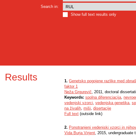
Search in:
Show full text results only
Results
1.
Genetsko pogojene razlike med obnaš
faktor 1
Neža Grgurevič
, 2011, doctoral dissertat
Keywords:
spolna diferenciacija
,
nevroe
vedenjski vzorci
,
vedenjska genetika
,
sp
na živalih
,
miši
,
disertacije
Full text
(outside link)
2.
Ponotranjeni vedenjski vzorci in njiho
Vida Burja Virjent
, 2015, undergraduate 