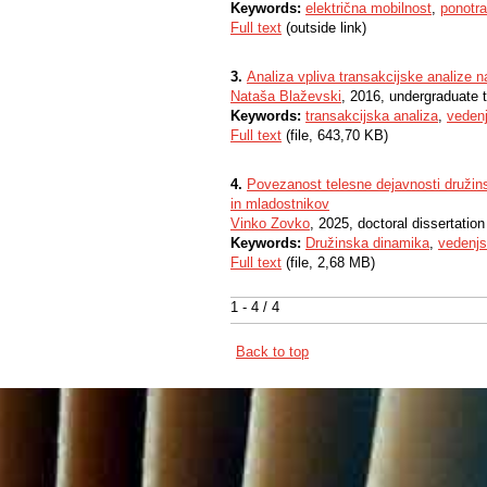
Keywords:
električna mobilnost
,
ponotra
Full text
(outside link)
3.
Analiza vpliva transakcijske analize 
Nataša Blaževski
, 2016, undergraduate 
Keywords:
transakcijska analiza
,
vedenj
Full text
(file, 643,70 KB)
4.
Povezanost telesne dejavnosti družins
in mladostnikov
Vinko Zovko
, 2025, doctoral dissertation
Keywords:
Družinska dinamika
,
vedenjs
Full text
(file, 2,68 MB)
1 - 4 / 4
Back to top