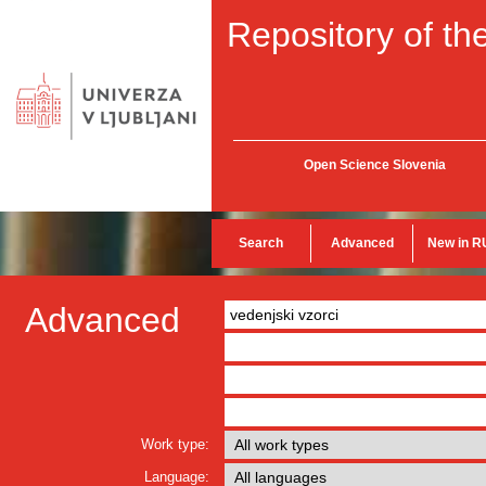
Repository of the
Open Science Slovenia
Search
Advanced
New in R
Advanced
Work type:
Language: