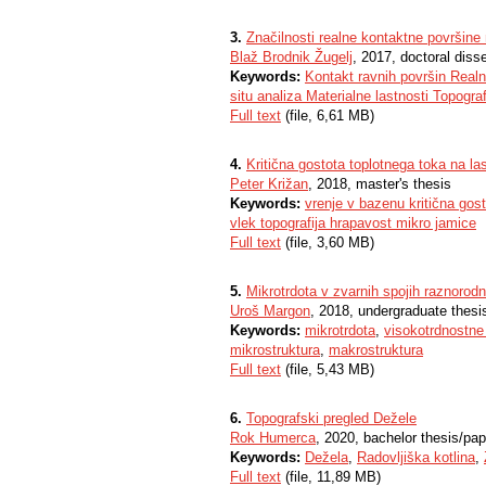
3.
Značilnosti realne kontaktne površine 
Blaž Brodnik Žugelj
, 2017, doctoral disse
Keywords:
Kontakt ravnih površin Real
situ analiza Materialne lastnosti Topograf
Full text
(file, 6,61 MB)
4.
Kritična gostota toplotnega toka na la
Peter Križan
, 2018, master's thesis
Keywords:
vrenje v bazenu kritična gost
vlek topografija hrapavost mikro jamice
Full text
(file, 3,60 MB)
5.
Mikrotrdota v zvarnih spojih raznorodni
Uroš Margon
, 2018, undergraduate thesi
Keywords:
mikrotrdota
,
visokotrdnostne 
mikrostruktura
,
makrostruktura
Full text
(file, 5,43 MB)
6.
Topografski pregled Dežele
Rok Humerca
, 2020, bachelor thesis/pap
Keywords:
Dežela
,
Radovljiška kotlina
,
Full text
(file, 11,89 MB)