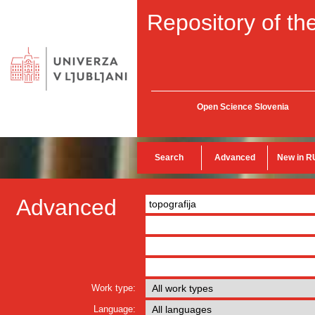
Repository of the
Open Science Slovenia
Search
Advanced
New in R
Advanced
Work type:
Language: