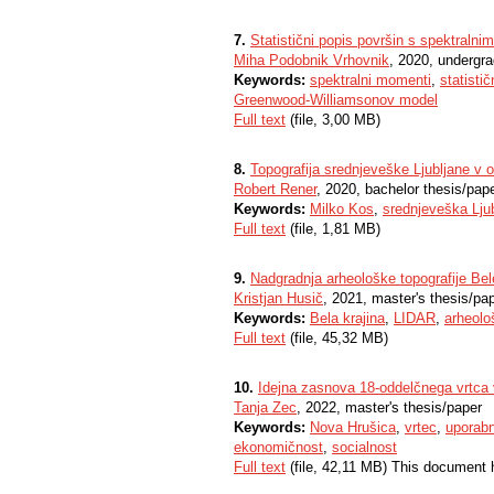
7.
Statistični popis površin s spektralni
Miha Podobnik Vrhovnik
, 2020, undergra
Keywords:
spektralni momenti
,
statisti
Greenwood-Williamsonov model
Full text
(file, 3,00 MB)
8.
Topografija srednjeveške Ljubljane v o
Robert Rener
, 2020, bachelor thesis/pap
Keywords:
Milko Kos
,
srednjeveška Lju
Full text
(file, 1,81 MB)
9.
Nadgradnja arheološke topografije Be
Kristjan Husič
, 2021, master's thesis/pa
Keywords:
Bela krajina
,
LIDAR
,
arheolo
Full text
(file, 45,32 MB)
10.
Idejna zasnova 18-oddelčnega vrtca 
Tanja Zec
, 2022, master's thesis/paper
Keywords:
Nova Hrušica
,
vrtec
,
uporabn
ekonomičnost
,
socialnost
Full text
(file, 42,11 MB) This document 