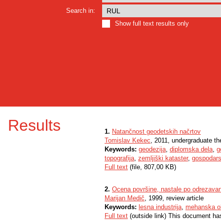
Search in:
Show full text results only
Results
1.
Natančnost geodetskih načrtov
Tomislav Kekec
, 2011, undergraduate th
Keywords:
geodezija
,
diplomska dela
,
g
topografija
,
zemljiški kataster
,
gospodars
Full text
(file, 807,00 KB)
2.
Ocena površine, nastale po odrezavanj
Marijan Medič
, 1999, review article
Keywords:
lesna industrija
,
mehanska ob
Full text
(outside link) This document ha