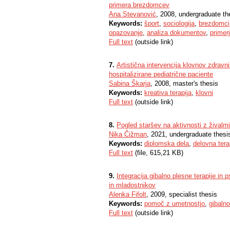
primera brezdomcev
Ana Stevanović
, 2008, undergraduate th
Keywords:
šport
,
sociologija
,
brezdomci
opazovanje
,
analiza dokumentov
,
primer
Full text
(outside link)
7.
Artistična intervencija klovnov zdravni
hospitalizirane pediatrične paciente
Sabina Škarja
, 2008, master's thesis
Keywords:
kreativa terapija
,
klovni
Full text
(outside link)
8.
Pogled staršev na aktivnosti z živalmi
Nika Čižman
, 2021, undergraduate thesi
Keywords:
diplomska dela
,
delovna tera
Full text
(file, 615,21 KB)
9.
Integracija gibalno plesne terapije in 
in mladostnikov
Alenka Fifolt
, 2009, specialist thesis
Keywords:
pomoč z umetnostjo
,
gibalno
Full text
(outside link)