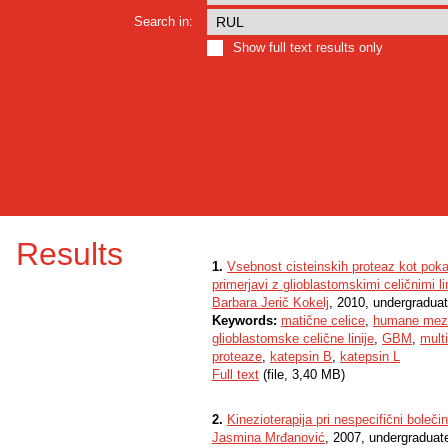
Search in:
Show full text results only
Results
1.
Vsebnost cisteinskih proteaz kot pok
primerjavi z glioblastomskimi celičnimi 
Barbara Jerič Kokelj
, 2010, undergraduat
Keywords:
matične celice
,
humane meze
glioblastomske celične linije
,
GBM
,
mult
proteaze
,
katepsin B
,
katepsin L
Full text
(file, 3,40 MB)
2.
Kinezioterapija pri nespecifični bolečin
Jasmina Mrđanović
, 2007, undergraduat