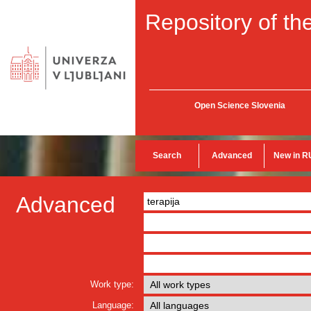
Repository of the
Open Science Slovenia
Search
Advanced
New in R
Advanced
Work type:
Language: