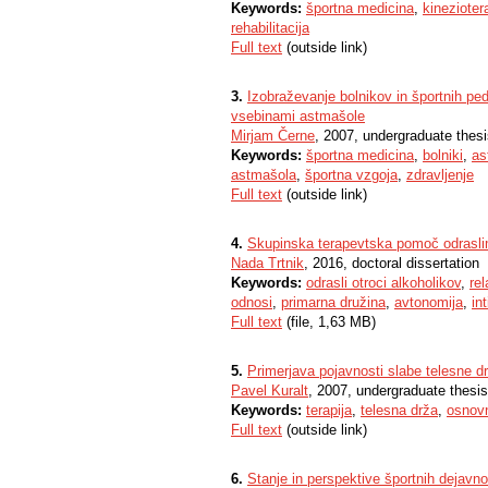
Keywords:
športna medicina
,
kinezioter
rehabilitacija
Full text
(outside link)
3.
Izobraževanje bolnikov in športnih p
vsebinami astmašole
Mirjam Černe
, 2007, undergraduate thes
Keywords:
športna medicina
,
bolniki
,
as
astmašola
,
športna vzgoja
,
zdravljenje
Full text
(outside link)
4.
Skupinska terapevtska pomoč odraslim
Nada Trtnik
, 2016, doctoral dissertation
Keywords:
odrasli otroci alkoholikov
,
rel
odnosi
,
primarna družina
,
avtonomija
,
in
Full text
(file, 1,63 MB)
5.
Primerjava pojavnosti slabe telesne dr
Pavel Kuralt
, 2007, undergraduate thesis
Keywords:
terapija
,
telesna drža
,
osnovn
Full text
(outside link)
6.
Stanje in perspektive športnih dejavnos