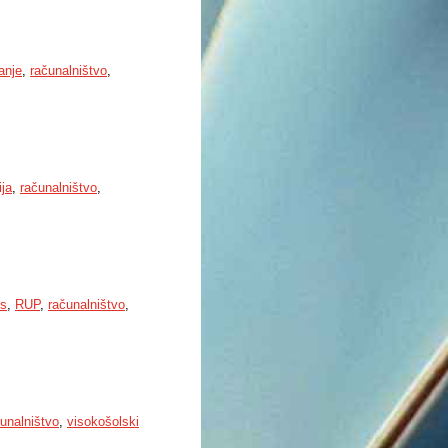
anje
,
računalništvo
,
ja
,
računalništvo
,
ts
,
RUP
,
računalništvo
,
unalništvo
,
visokošolski