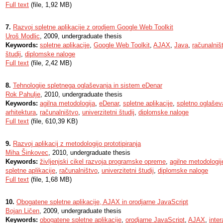
Full text
(file, 1,92 MB)
7.
Razvoj spletne aplikacije z orodjem Google Web Toolkit
Uroš Modlic
, 2009, undergraduate thesis
Keywords:
spletne aplikacije
,
Google Web Toolkit
,
AJAX
,
Java
,
računalniš
študij
,
diplomske naloge
Full text
(file, 2,42 MB)
8.
Tehnologije spletnega oglaševanja in sistem eDenar
Rok Pahulje
, 2010, undergraduate thesis
Keywords:
agilna metodologija
,
eDenar
,
spletne aplikacije
,
spletno oglašev
arhitektura
,
računalništvo
,
univerzitetni študij
,
diplomske naloge
Full text
(file, 610,39 KB)
9.
Razvoj aplikacij z metodologijo prototipiranja
Miha Šinkovec
, 2010, undergraduate thesis
Keywords:
življenjski cikel razvoja programske opreme
,
agilne metodologij
spletne aplikacije
,
računalništvo
,
univerzitetni študij
,
diplomske naloge
Full text
(file, 1,68 MB)
10.
Obogatene spletne aplikacije, AJAX in orodjarne JavaScript
Bojan Ličen
, 2009, undergraduate thesis
Keywords:
obogatene spletne aplikacije
,
orodjarne JavaScript
,
AJAX
,
inter