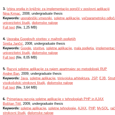
3.
Izbira orodja in knjižnic za implementacijo poročil v poslovni aplikaciji
Nina Krmac
, 2008, undergraduate thesis
Keywords:
uporabniški vmesniki
,
spletne aplikacije
,
večparametrsko odloč
univerzitetni študij
,
diplomske naloge
Full text
(file, 1,25 MB)
4.
Uporaba Googlovih storitev v majhnih podjetjih
Siniša Jančić
, 2008, undergraduate thesis
Keywords:
Google
,
storitve
,
spletne aplikacije
,
mala podjetja
,
implementaci
univerzitetni študij
,
diplomske naloge
Full text
(file, 8,05 MB)
5.
Razvoj spletne aplikacije za najem apartmajev po metodologiji RUP
Andrej Ban
, 2009, undergraduate thesis
Keywords:
Java
,
spletne aplikacije
,
trinivojska arhitektura
,
JSP
,
EJB
,
Stru
visokošolski strokovni študij
,
diplomske naloge
Full text
(file, 3,64 MB)
6.
Primerjava razvoja spletne aplikacije v tehnologijah PHP in AJAX
Boštjan Tittl
, 2009, undergraduate thesis
Keywords:
spletne aplikacije
,
spletne tehnologije
,
AJAX
,
PHP
,
MySQL
,
rač
strokovni študij
,
diplomske naloge