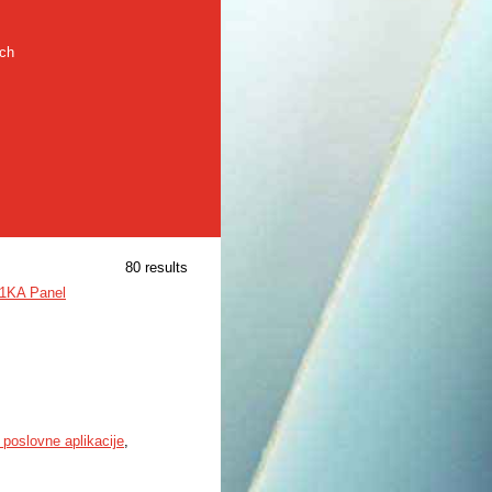
rch
80 results
e 1KA Panel
 poslovne aplikacije
,