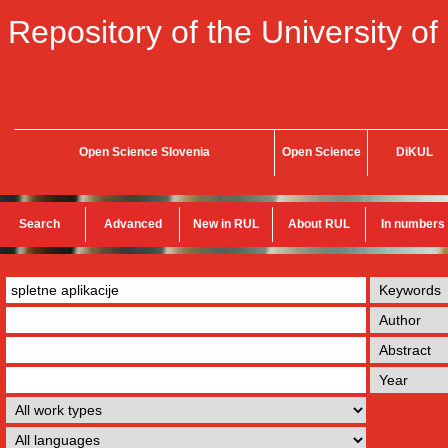
Repository of the University of
Open Science Slovenia
Open Science
DiKUL
Search
Advanced
New in RUL
About RUL
In numbers