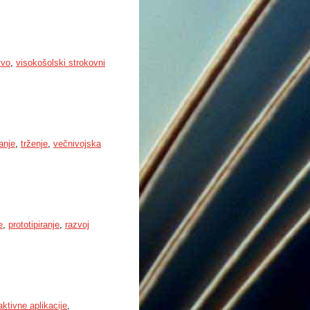
tvo
,
visokošolski strokovni
anje
,
trženje
,
večnivojska
e
,
prototipiranje
,
razvoj
aktivne aplikacije
,