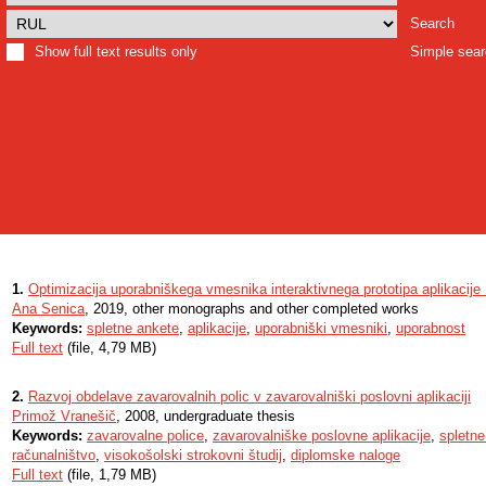
Search
Show full text results only
Simple sea
1.
Optimizacija uporabniškega vmesnika interaktivnega prototipa aplikacij
Ana Senica
, 2019, other monographs and other completed works
Keywords:
spletne ankete
,
aplikacije
,
uporabniški vmesniki
,
uporabnost
Full text
(file, 4,79 MB)
2.
Razvoj obdelave zavarovalnih polic v zavarovalniški poslovni aplikaciji
Primož Vranešič
, 2008, undergraduate thesis
Keywords:
zavarovalne police
,
zavarovalniške poslovne aplikacije
,
spletne
računalništvo
,
visokošolski strokovni študij
,
diplomske naloge
Full text
(file, 1,79 MB)