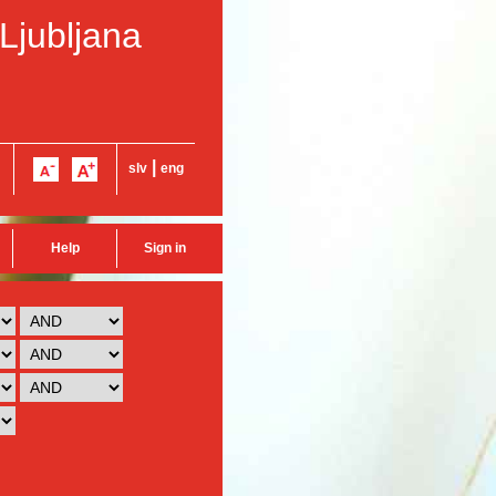
 Ljubljana
|
slv
eng
Help
Sign in