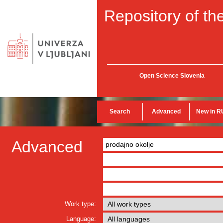
Repository of the
Open Science Slovenia
Search
Advanced
New in R
Advanced
Work type:
Language: