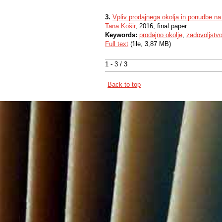
3.
Vpliv prodajnega okolja in ponudbe n
Tana Košir
, 2016, final paper
Keywords:
prodajno okolje
,
zadovoljstv
Full text
(file, 3,87 MB)
1 - 3 / 3
Back to top