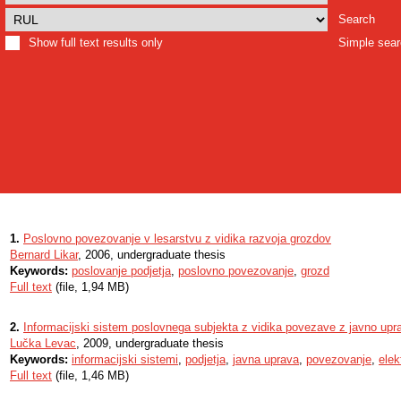
Search
Show full text results only
Simple sea
1.
Poslovno povezovanje v lesarstvu z vidika razvoja grozdov
Bernard Likar
, 2006, undergraduate thesis
Keywords:
poslovanje podjetja
,
poslovno povezovanje
,
grozd
Full text
(file, 1,94 MB)
2.
Informacijski sistem poslovnega subjekta z vidika povezave z javno upr
Lučka Levac
, 2009, undergraduate thesis
Keywords:
informacijski sistemi
,
podjetja
,
javna uprava
,
povezovanje
,
elek
Full text
(file, 1,46 MB)