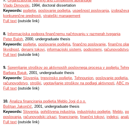
7.
Organizational learning and competitive advantage
Vlado Dimovski
, 1994, doctoral dissertation
Keywords:
podjetje
,
poslovanje podjetja
,
uspešnost poslovanja
,
izobraževa
konkurenčne prednosti
,
strateški management
Full text
(outside link)
8.
Informacijska podpora finančnemu načrtovanju v razmerah tveganja
Peter Baloh
, 2000, undergraduate thesis
Keywords:
podjetje
,
poslovanje podjetja
,
finančno poslovanje
,
finančno pla
likvidnost
,
denarni tokovi
,
informacijski sistemi
,
podsistemi
,
računovodstvo
Full text
(outside link)
9.
Spremljanje stroškov po aktivnostih poslovnega procesa v podjetju Tehn
Barbara Bajuk
, 2001, undergraduate thesis
Keywords:
Slovenija
,
trgovinsko podjetje
,
Tehnounion
,
poslovanje podjetja
računovodstvo
,
stroški
,
ugotavljanje stroškov na podlagi aktivnosti
,
ABC m
Full text
(outside link)
10.
Analiza financiranja podjetja Meblo Jogi d.o.o.
Boštjan Jakončič
, 2001, undergraduate thesis
Keywords:
Slovenija
,
pohištvena industrija
,
industrijsko podjetje
,
Meblo
,
po
poslovanja
,
računovodski izkazi
,
financiranje
,
finančni tokovi
,
indeksi
,
anal
Full text
(outside link)