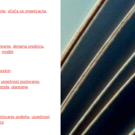
nje
,
učeča se organizacija
,
niranje
,
denarna sredstva
,
,
modeli
ounion
,
uspešnost poslovanja
,
etoda
,
planiranje
slovanje podjetja
,
uspešnost
iza