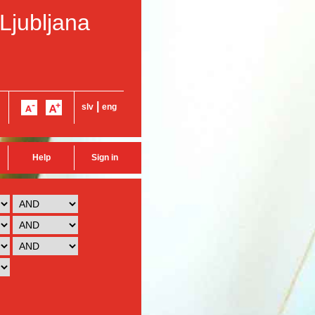
 Ljubljana
|
slv
eng
Help
Sign in