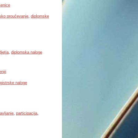
senice
sko proučevanje
,
diplomske
jetja
,
diplomska naloge
niji
gistrske naloge
avljanje
,
participacija
,