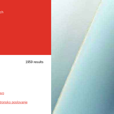
rch
1959 results
avo
tronsko poslovanje