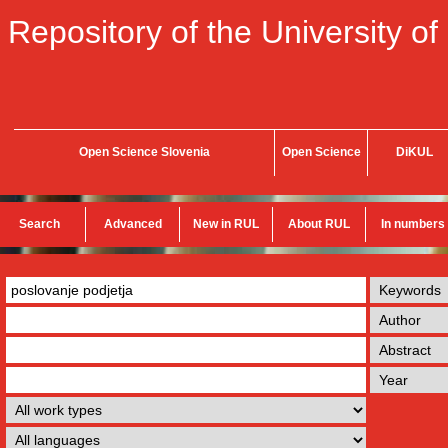
Repository of the University of
Open Science Slovenia
Open Science
DiKUL
Search
Advanced
New in RUL
About RUL
In numbers