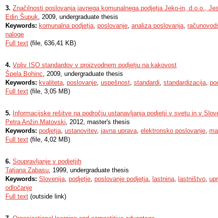
3.
Značilnosti poslovanja javnega komunalnega podjetja Jeko-in, d.o.o., Je
Edin Šupuk
, 2009, undergraduate thesis
Keywords:
komunalna podjetja
,
poslovanje
,
analiza poslovanja
,
računovod
naloge
Full text
(file, 636,41 KB)
4.
Vpliv ISO standardov v proizvodnem podjetju na kakovost
Špela Bohinc
, 2009, undergraduate thesis
Keywords:
kvaliteta
,
poslovanje
,
uspešnost
,
standardi
,
standardizacija
,
pod
Full text
(file, 3,05 MB)
5.
Informacijske rešitve na področju ustanavljanja podjetji v svetu in v Slove
Petra Anžin Matovski
, 2012, master's thesis
Keywords:
podjetja
,
ustanovitev
,
javna uprava
,
elektronsko poslovanje
,
ma
Full text
(file, 4,02 MB)
6.
Soupravljanje v podjetjih
Tatjana Zabasu
, 1999, undergraduate thesis
Keywords:
Slovenija
,
podjetje
,
poslovanje podjetja
,
lastnina
,
lastništvo
,
upr
odločanje
Full text
(outside link)