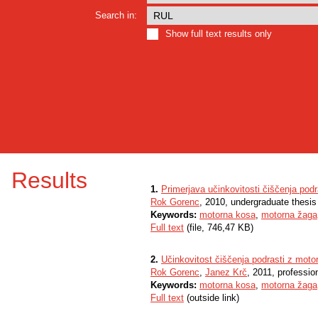
Search in:
Show full text results only
Results
1.
Primerjava učinkovitosti čiščenja pod
Rok Gorenc
, 2010, undergraduate thesis
Keywords:
motorna kosa
,
motorna žaga
Full text
(file, 746,47 KB)
2.
Učinkovitost čiščenja podrasti z mot
Rok Gorenc
,
Janez Krč
, 2011, profession
Keywords:
motorna kosa
,
motorna žaga
Full text
(outside link)