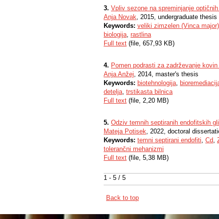
3.
Vpliv sezone na spreminjanje optičnih
Anja Novak
, 2015, undergraduate thesis
Keywords:
veliki zimzelen (Vinca major)
biologija
,
rastlina
Full text
(file, 657,93 KB)
4.
Pomen podrasti za zadrževanje kovin 
Anja Anžej
, 2014, master's thesis
Keywords:
biotehnologija
,
bioremediacij
detelja
,
trstikasta bilnica
Full text
(file, 2,20 MB)
5.
Odziv temnih septiranih endofitskih g
Mateja Potisek
, 2022, doctoral dissertat
Keywords:
temni septirani endofiti
,
Cd
,
tolerančni mehanizmi
Full text
(file, 5,38 MB)
1 - 5 / 5
Back to top