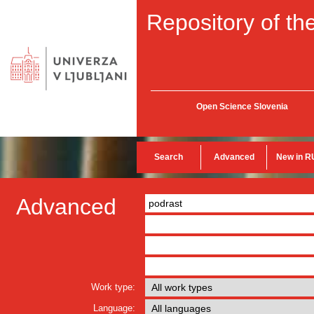
Repository of the
Open Science Slovenia
Search
Advanced
New in R
Advanced
Work type:
Language: