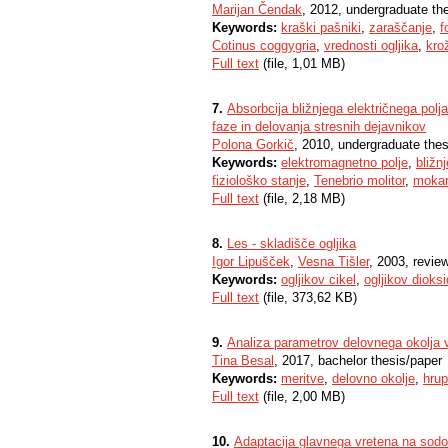
Marijan Čendak
, 2012, undergraduate th
Keywords:
kraški pašniki
,
zaraščanje
,
f
Cotinus coggygria
,
vrednosti ogljika
,
kro
Full text
(file, 1,01 MB)
7.
Absorbcija bližnjega električnega polja
faze in delovanja stresnih dejavnikov
Polona Gorkič
, 2010, undergraduate thes
Keywords:
elektromagnetno polje
,
bližnj
fiziološko stanje
,
Tenebrio molitor
,
moka
Full text
(file, 2,18 MB)
8.
Les - skladišče ogljika
Igor Lipušček
,
Vesna Tišler
, 2003, review
Keywords:
ogljikov cikel
,
ogljikov dioksi
Full text
(file, 373,62 KB)
9.
Analiza parametrov delovnega okolja v o
Tina Besal
, 2017, bachelor thesis/paper
Keywords:
meritve
,
delovno okolje
,
hrup
Full text
(file, 2,00 MB)
10.
Adaptacija glavnega vretena na sod