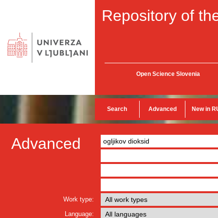
Repository of the
Open Science Slovenia
Search
Advanced
New in R
Advanced
Work type:
Language: