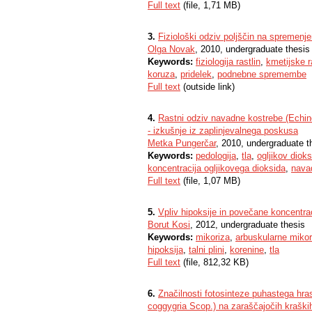
Full text
(file, 1,71 MB)
3.
Fiziološki odziv poljščin na spremenj
Olga Novak
, 2010, undergraduate thesis
Keywords:
fiziologija rastlin
,
kmetijske r
koruza
,
pridelek
,
podnebne spremembe
Full text
(outside link)
4.
Rastni odziv navadne kostrebe (Echino
- izkušnje iz zaplinjevalnega poskusa
Metka Pungerčar
, 2010, undergraduate t
Keywords:
pedologija
,
tla
,
ogljikov dioks
koncentracija ogljikovega dioksida
,
nava
Full text
(file, 1,07 MB)
5.
Vpliv hipoksije in povečane koncentra
Borut Kosi
, 2012, undergraduate thesis
Keywords:
mikoriza
,
arbuskularne mikor
hipoksija
,
talni plini
,
korenine
,
tla
Full text
(file, 812,32 KB)
6.
Značilnosti fotosinteze puhastega hra
coggygria Scop.) na zaraščajočih kraški