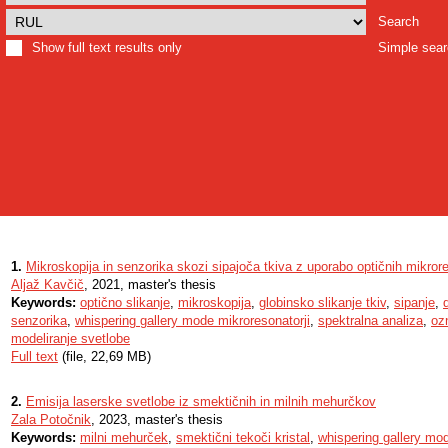
Search
Show full text results only
Simple sea
1.
Mikroskopija in senzorika skozi sipajoča tkiva z uporabo optičnih mikror
Aljaž Kavčič
, 2021, master's thesis
Keywords:
optično slikanje
,
mikroskopija
,
globinsko slikanje tkiv
,
sipanje
,
senzorika
,
whispering gallery mode mikroresonatorji
,
spektralna analiza
,
oz
modeliranje svetlobe
Full text
(file, 22,69 MB)
2.
Emisija laserske svetlobe iz smektičnih in milnih mehurčkov
Zala Potočnik
, 2023, master's thesis
Keywords:
milni mehurček
,
smektični tekoči kristal
,
whispering gallery mo