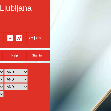
 Ljubljana
|
slv
eng
Help
Sign in