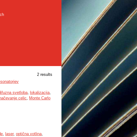
rch
2 results
esonatorjev
difuzna svetloba
,
lokalizacija
,
načevanje celic
,
Monte Carlo
de
,
laser
,
optična votlina
,