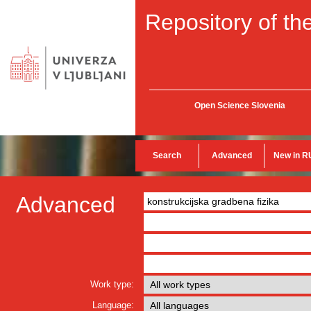
Repository of the
Open Science Slovenia
Search
Advanced
New in R
Advanced
Work type:
Language: