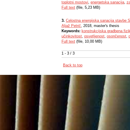
toplotni mostovi
,
energetska sanacija
,
za
Full text
(file, 5,23 MB)
3.
Celostna energijska sanacija stavbe S
Aljaž Petrič
, 2018, master's thesis
Keywords:
konstrukcijska gradbena fizi
učinkovitost
,
osvetljenost
,
osončenost
,
Full text
(file, 10,00 MB)
1 - 3 / 3
Back to top