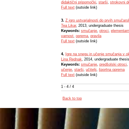
didaktični pripomočki
,
starši
,
strokovni d
Full text
(outside link)
3.
Z igro ustvarjalnosti do prvih smučars
Tea Likar
, 2013, undergraduate thesis
Keywords:
smučanje
,
otroci
,
elementarn
varnost
,
oprema
,
pravila
Full text
(outside link)
4.
Igre na snegu in učenje smučanja v o
Lina Rednak
, 2014, undergraduate thesi
Keywords:
smučanje
,
predšolski otroci
,
učenje
,
starši
,
učitelji
,
športna oprema
Full text
(outside link)
1 - 4 / 4
Back to top