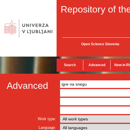
Repository of the
Open Science Slovenia
Search
Advanced
New in R
Advanced
Work type:
Language: