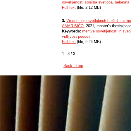
osvetljenost
,
sončna svetloba
,
nebesna 
Full text
(file, 2,12 MB)
3.
Vrednotenje svetlobnotehničnih razme
AMAR BIČO
, 2021, master's thesis/pap
Keywords:
meritve osvetljenosti in svetl
vidljivost pešcev
Full text
(file, 9,24 MB)
1 - 3 / 3
Back to top