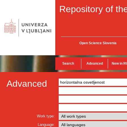
Repository of the
Open Science Slovenia
Search
Advanced
New in R
Advanced
Work type:
Language: